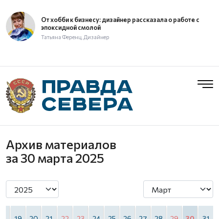
От хобби к бизнесу: дизайнер рассказала о работе с
эпоксидной смолой
Татьяна Ференц, Дизайнер
Архив материалов
за 30 марта 2025
18
19
20
21
22
23
24
25
26
27
28
29
30
31