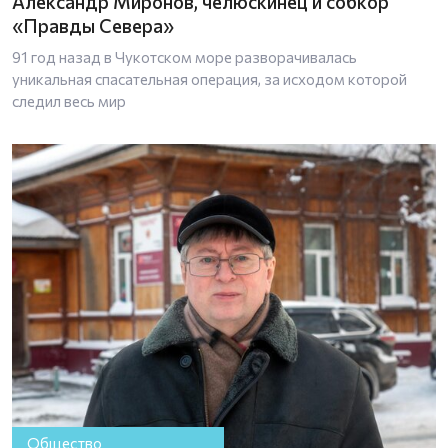
Александр Миронов, челюскинец и собкор
«Правды Севера»
91 год назад в Чукотском море разворачивалась
уникальная спасательная операция, за исходом которой
следил весь мир
Общество