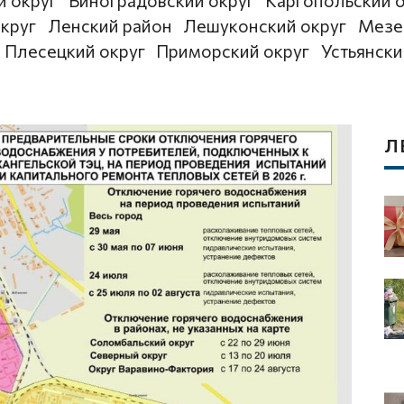
й округ
Виноградовский округ
Каргопольский 
круг
Ленский район
Лешуконский округ
Мезе
Плесецкий округ
Приморский округ
Устьянски
Л