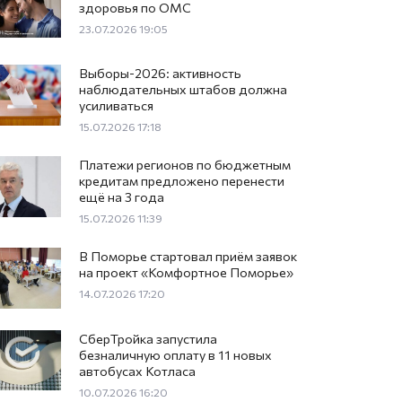
здоровья по ОМС
23.07.2026 19:05
Выборы-2026: активность
наблюдательных штабов должна
усиливаться
15.07.2026 17:18
Платежи регионов по бюджетным
кредитам предложено перенести
ещё на 3 года
15.07.2026 11:39
тский раут Архангельска:
В Поморье стартовал приём заявок
на проект «Комфортное Поморье»
дить на выходных 28-29 
14.07.2026 17:20
026 10:47
СберТройка запустила
безналичную оплату в 11 новых
автобусах Котласа
10.07.2026 16:20