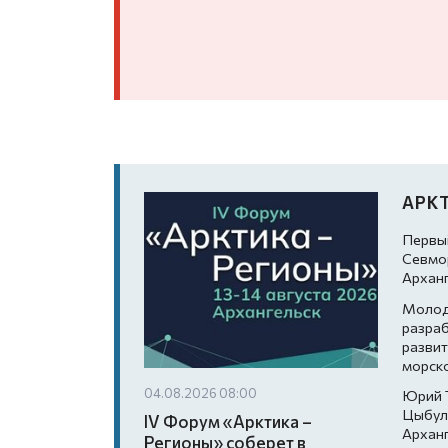
АРК
Первы
Севмор
Архан
Молод
разра
развит
морско
04.08.2026 08:00
Юрий 
Цыбул
IV Форум «Арктика –
Архан
Регионы» соберет в