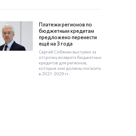
Заключено соглашение о
сотрудничестве между
законодателями
Архангельской и
Минской областей
Накануне на полях XIII Форума
регионов России и Беларуси в
Минске подписано
соглашение о
межпарламентском
сотрудничестве
Архангельского областного
Собрания депутатов с
Минским областным Советом
депутатов Республики
Беларусь.