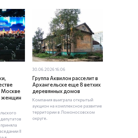
30.06.2026 16:06
ки,
Группа Аквилон расселит в
естве
Архангельске еще 8 ветхих
в Москве
деревянных домов
м женщин
Компания выиграла открытый
аукцион на комплексное развитие
территории в Ломоносовском
ельского
округе.
 депутатов
 приняла
аседании II
а в