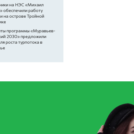
ники на НЭС «Михаил
» обеспечили работу
и на острове Тройной
ике
нты программы «Муравьев-
кий 2030» предложили
ля роста турпотока в
ье