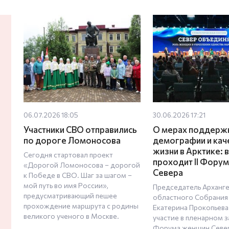
06.07.2026 18:05
30.06.2026 17:21
Участники СВО отправились
О мерах поддерж
по дороге Ломоносова
демографии и кач
жизни в Арктике: 
Сегодня стартовал проект
проходит II Фору
«Дорогой Ломоносова – дорогой
Севера
к Победе в СВО. Шаг за шагом –
мой путь во имя России»,
Председатель Арханг
предусматривающий пешее
областного Собрания
прохождение маршрута с родины
Екатерина Прокопьева
великого ученого в Москвe.
участие в пленарном з
Форума женщин Север