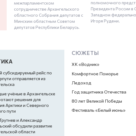
полномочного предст
межпарламентском
Президента России в 
сотрудничестве Архангельского
Западном федерально
областного Собрания депутатов с
Игоря Рудени.
Минским областным Советом
депутатов Республики Беларусь.
СЮЖЕТЫ
ТИКА
ХК «Водник»
й субсидируемый рейс по
Комфортное Поморье
пути отправляется из
Ледоход
гельска
Год защитника Отечества
ые учёные в Архангельске
ботают решения для
80 лет Великой Победы
ия Арктики и Северного
Фестиваль «Белый июнь»
го пути
Трутнев и Александр
ьский обсудили развитие
гельской области