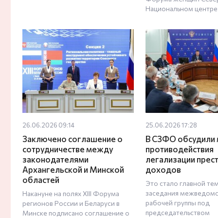
Национальном центре
26.06.2026 09:14
25.06.2026 17:28
Заключено соглашение о
В СЗФО обсудили
сотрудничестве между
противодействия
законодателями
легализации прес
Архангельской и Минской
доходов
областей
Это стало главной те
заседания межведом
Накануне на полях XIII Форума
рабочей группы под
регионов России и Беларуси в
председательством
Минске подписано соглашение о