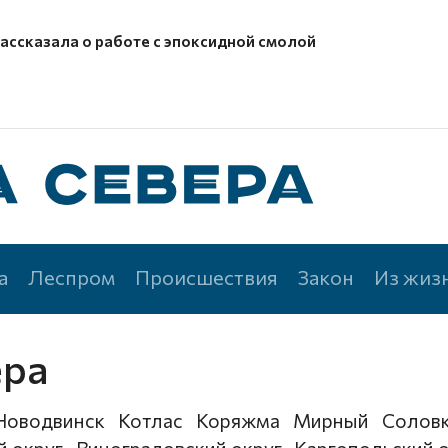
рассказала о работе с эпоксидной смолой
а
Леспром
Происшествия
Закон
Из жиз
ера
Новодвинск
Котлас
Коряжма
Мирный
Солов