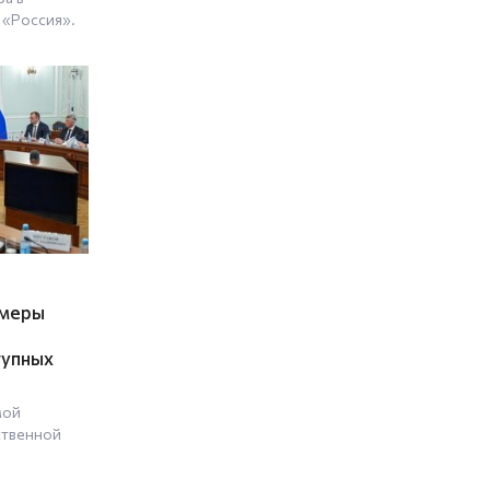
 «Россия».
 меры
тупных
мой
ственной