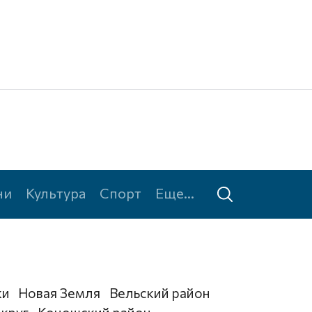
Ке
Та
ни
Культура
Спорт
Еще...
ки
Новая Земля
Вельский район