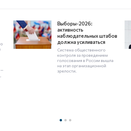
Участники СВО
т
отправились по дороге
е»
Ломоносова
Сегодня стартовал проект
я. В
«Дорогой Ломоносова –
дорогой к Победе в СВО. Шаг
за шагом – мой путь во имя
России», предусматривающий
пешее прохождение маршрута
.
с родины великого ученого в
Москвe.