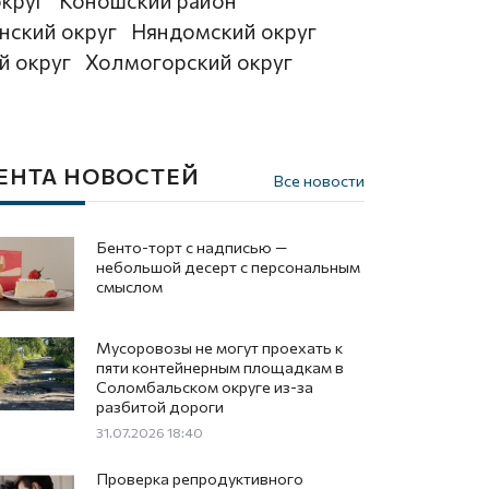
округ
Коношский район
нский округ
Няндомский округ
й округ
Холмогорский округ
ЕНТА НОВОСТЕЙ
Все новости
Бенто-торт с надписью —
небольшой десерт с персональным
смыслом
Мусоровозы не могут проехать к
пяти контейнерным площадкам в
Соломбальском округе из-за
разбитой дороги
31.07.2026 18:40
Проверка репродуктивного