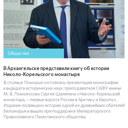
Общество
В Архангельске представили книгу об истории
Николо-Корельского монастыря
В столице Поморья состоялась презентация монографии
кандидата исторических наук, преподавателя САФУ имени
М. В. Ломоносова Сергея Шаляпина «Николо-Корельский
монастырь – первые ворота России в Арктику и Европу».
Издание посвящено истории одной из древнейших обителей
Беломорья и вышло при поддержке Императорского
Православного Палестинского общества.