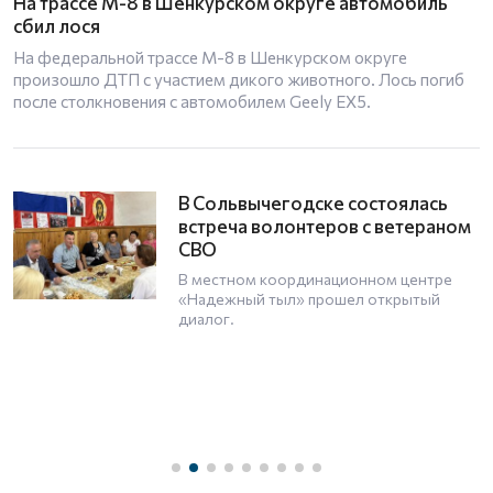
На трассе М-8 в Шенкурском округе автомобиль
сбил лося
На федеральной трассе М-8 в Шенкурском округе
произошло ДТП с участием дикого животного. Лось погиб
после столкновения с автомобилем Geely EX5.
В Сольвычегодске состоялась
встреча волонтеров с ветераном
СВО
В местном координационном центре
«Надежный тыл» прошел открытый
диалог.