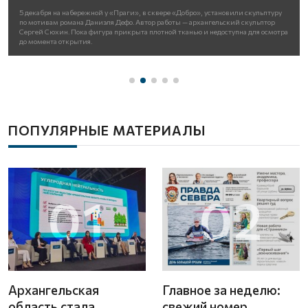
5 декабря на набережной у «Праги», в сквере «Добро», установили скульптуру
по мотивам романа Даниэля Дефо. Автор работы — архангельский скульптор
Сергей Сюхин. Пока фигура прикрыта плотной тканью и недоступна для осмотра
до момента открытия.
ПОПУЛЯРНЫЕ МАТЕРИАЛЫ
01
02
Архангельская
Главное за неделю:
область стала
свежий номер