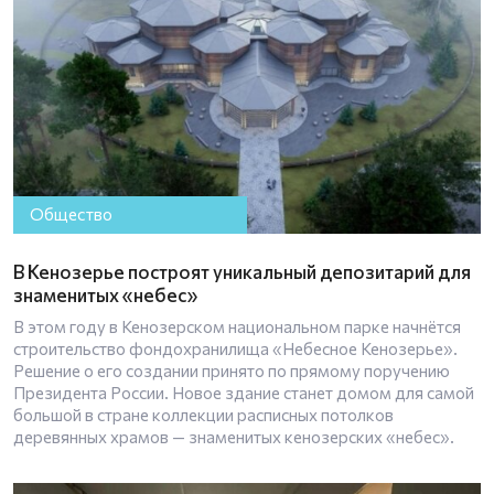
Общество
В Кенозерье построят уникальный депозитарий для
знаменитых «небес»
В этом году в Кенозерском национальном парке начнётся
строительство фондохранилища «Небесное Кенозерье».
Решение о его создании принято по прямому поручению
Президента России. Новое здание станет домом для самой
большой в стране коллекции расписных потолков
деревянных храмов — знаменитых кенозерских «небес».