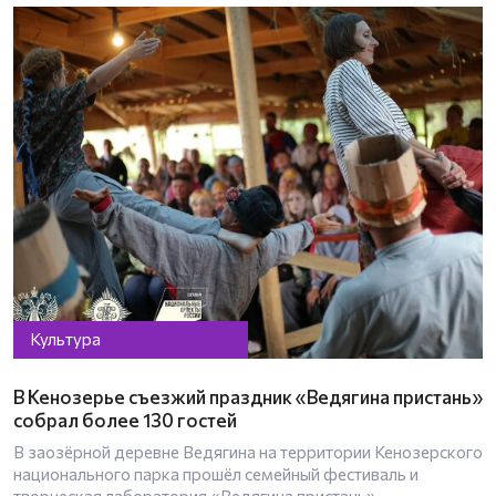
Культура
В Кенозерье съезжий праздник «Ведягина пристань»
собрал более 130 гостей
В заозёрной деревне Ведягина на территории Кенозерского
национального парка прошёл семейный фестиваль и