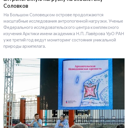
Соловков
На Большом Соловецком острове продолжаются
масштабные исследования антропогенной нагрузки. Ученые
Федерального исследовательского центра комплексного
изучения Арктики имени академика Н.П. Лавёрова УрО РАН
уже третий год ведут мониторинг состояния уникальной
природы архипелага.