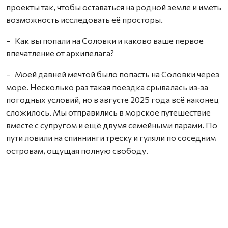
проекты так, чтобы оставаться на родной земле и иметь
возможность исследовать её просторы.
– Как вы попали на Соловки и каково ваше первое
впечатление от архипелага?
– Моей давней мечтой было попасть на Соловки через
море. Несколько раз такая поездка срывалась из‑за
погодных условий, но в августе 2025 года всё наконец
сложилось. Мы отправились в морское путешествие
вместе с супругом и ещё двумя семейными парами. По
пути ловили на спиннинги треску и гуляли по соседним
островам, ощущая полную свободу.
На Соловках мы жили прямо на судне, которое стояло
напротив монастыря, поэтому каждое утро встречали
рассветы, а вечером провожали закаты с этим
величественным видом. И это было невероятно.