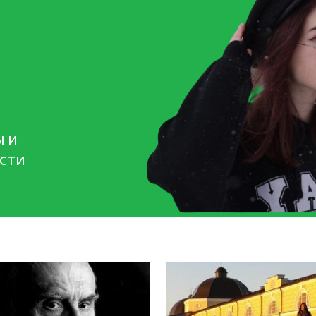
ы и
сти