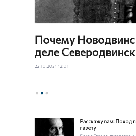
тала
Почему Новодвинск
деле Северодвинск
22.10.2021 12:01
Память сердца: Купан
белого коня
тератор и
Архангельск. Центр города.