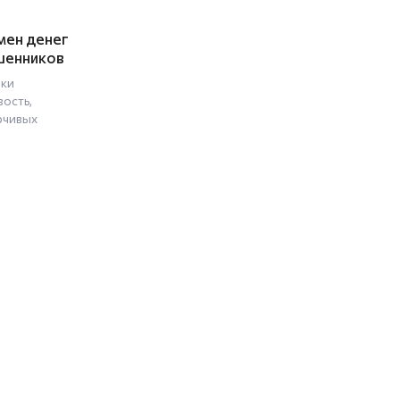
мен денег
шенников
ки
ость,
рчивых