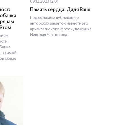
09.12.2023 12:01
ост:
Память сердца: Дядя Ваня
робанка
Продолжаем публикацию
ерянам
авторских заметок известного
чётом
архангельского фотохудожника
Николая Чеснокова
нием
асти
Банка
 о самой
ов схеме