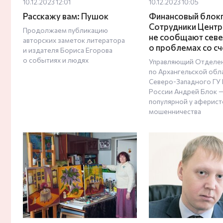
10.12.2023 12:01
10.12.2023 10:05
Расскажу вам: Пушок
Финансовый блокп
Сотрудники Цент
Продолжаем публикацию
не сообщают сев
авторских заметок литератора
о проблемах со с
и издателя Бориса Егорова
о событиях и людях
Управляющий Отделе
по Архангельской обл
Северо-Западного ГУ 
России Андрей Блок —
популярной у аферист
мошенничества