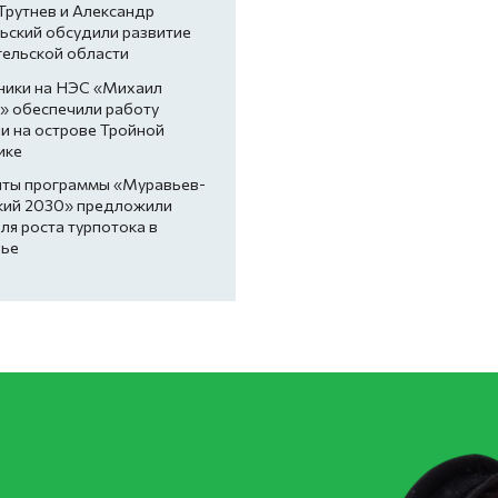
Трутнев и Александр
ьский обсудили развитие
гельской области
ники на НЭС «Михаил
» обеспечили работу
и на острове Тройной
ике
нты программы «Муравьев-
кий 2030» предложили
ля роста турпотока в
ье