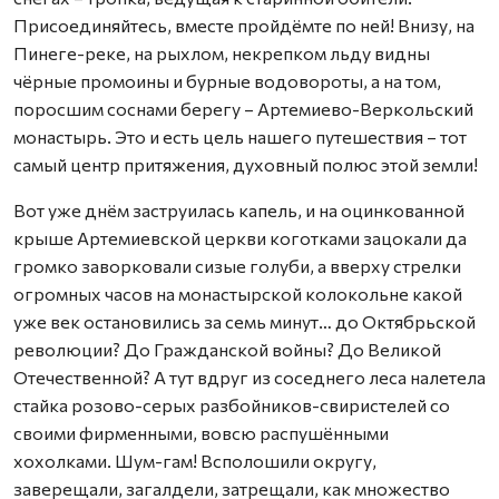
Присоединяйтесь, вместе пройдёмте по ней! Внизу, на
Пинеге-реке, на рыхлом, некрепком льду видны
чёрные промоины и бурные водовороты, а на том,
поросшим соснами берегу – Артемиево-Веркольский
монастырь. Это и есть цель нашего путешествия – тот
самый центр притяжения, духовный полюс этой земли!
Вот уже днём заструилась капель, и на оцинкованной
крыше Артемиевской церкви коготками зацокали да
громко заворковали сизые голуби, а вверху стрелки
огромных часов на монастырской колокольне какой
уже век остановились за семь минут… до Октябрьской
революции? До Гражданской войны? До Великой
Отечественной? А тут вдруг из соседнего леса налетела
стайка розово-серых разбойников-свиристелей со
своими фирменными, вовсю распушёнными
хохолками. Шум-гам! Всполошили округу,
заверещали, загалдели, затрещали, как множество