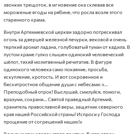
звонких трещоток, в мгновение ока склевав все
мороженые ягоды на рябине, что росла возле этого
старинного храма.
Внутри Артемиевской церкви задорно потрескивал
огонь за дверцей железной печурки, вековой и очень
терпкий аромат ладана, голубоватый туман от кадила. В
пустом храме гулко слышен одинокий человеческий
шёпот, тихий молитвенный речитатив. В фигуре
одинокого человека само покаяние, просьба,
искупление, кротость. И вот сокровенное и
бесхитростное общение души с небесами: «…
Преподобный отрок! Выслушай, смилуйся, помоги,
вразуми, сохрани… Святой праведный Артемий,
хранитель православной веры, защитник северного
края нашей Российской страны! Испроси у Господа
прощение от согрешений наших!»
Вдруг на этих словах стало понятно, будто отрок