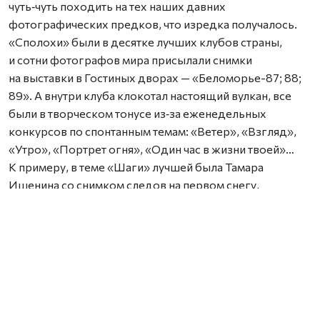
чуть‑чуть походить на тех наших давних
фотографических предков, что изредка получалось.
«Сполохи» были в десятке лучших клубов страны,
и сотни фотографов мира присылали снимки
на выставки в Гостиных дворах — «Беломорье-87; 88;
89». А внутри клуба клокотал настоящий вулкан, все
были в творческом тонусе из‑за еженедельных
конкурсов по спонтанным темам: «Ветер», «Взгляд»,
«Утро», «Портрет огня», «Один час в жизни твоей»…
К примеру, в теме «Шаги» лучшей была Тамара
Ишенина со снимком следов на первом снегу,
а в экспозиции «Дождь» лидировала другая Тамара.
Медсестра Тамара Щилина с фотографией засохшей
ромашки, паутинкой и каплями дождя на стекле.
Помню в клубе всеми уважаемого фотографа Виктора
Пяту, автора тогда известного снимка «Красавица
и барк «Седов». Он одним своим видом, а особо