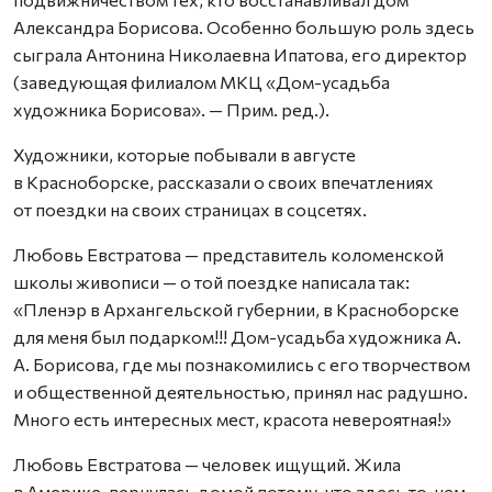
Александра Борисова. Особенно большую роль здесь
сыграла Антонина Николаевна Ипатова, его директор
(заведующая филиалом МКЦ «Дом-усадьба
художника Борисова». — Прим. ред.).
Художники, которые побывали в августе
в Красноборске, рассказали о своих впечатлениях
от поездки на своих страницах в соцсетях.
Любовь Евстратова — представитель коломенской
школы живописи — о той поездке написала так:
«Пленэр в Архангельской губернии, в Красноборске
для меня был подарком!!! Дом-усадьба художника А.
А. Борисова, где мы познакомились с его творчеством
и общественной деятельностью, принял нас радушно.
Много есть интересных мест, красота невероятная!»
Любовь Евстратова — человек ищущий. Жила
в Америке, вернулась домой потому, что здесь то, чем