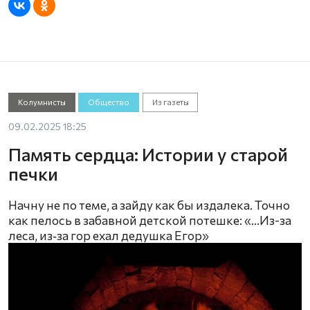
Колумнисты
Общество
Из газеты
09.02.2025 18:25
Память сердца: Истории у старой
печки
Начну не по теме, а зайду как бы издалека. Точно
как пелось в забавной детской потешке: «…Из-за
леса, из‑за гор ехал дедушка Егор»