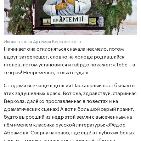
Икона отрока Артемия Веркольского
Начинает она отклоняться сначала несмело, потом
вдруг затрепещет, словно на холоде родившийся
птенец, потом установится и твёрдо покажет: «Тебе – в
те края! Непременно, только туда!»
С годами всё чаще в долгий Пасхальный пост бываю в
этих задушевных краях. Вот она, здравствуй, старинная
Веркола, далёко прославленная в повестях и на
драматических сценах! А вот и большой серый гранит,
будто выросший из недр этой земли с высеченным на
нём именем классика русской литературы: «Фёдор
Абрамов». Сверну направо, где ещё в глубоких белых
снегах – тропка, ведущая к старинной обители.