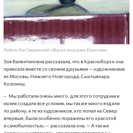
Работа Зои Гавшинской «Вид из окна дома Борисова»
Зоя Валентиновна рассказала, что в Красноборск она
приехала вместе со своими друзьями — художниками
из Москвы, Нижнего Новгорода, Сыктывкара,
Коломны.
– Мы работали очень много, для этого сотрудники
музея создали все условия, мы также много ездили
по району, и те из художников, кто попал на Север
впервые, были особенно поражены его красотой
и самобытностью, — рассказала она. — А также
подвижничеством тех, кто восстанавливал дом