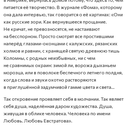
питается её творчество. В журнале «Фома», которому
она дала интервью, так говорится о её картинах: «Они
как русские зори. Как вернувшееся прощание.
Не кричат, не превозносятся, не настаивают
на бесспорном. Просто смотрят все простившими
наперёд глазами-оконцами с калужских, рязанских
холмов и равнин, с хранящей святую древнюю тишь
Коломны, с родных неизбывных, ни с чем
не сравнимых окраин: зимой ли, ворожа дыханьем
морозца, или в поволоке беспечного летнего полдня,
когда слова и звуки охотно растворяются
в приглушённой задумчивой гамме цвета и света…
Так откровение проявляет себя в молчании. Так являет
себя душа, наделённая даром художества. Душа,
живущая в облике человека. Человека по имени
Любовь. Любовь Евстратова».