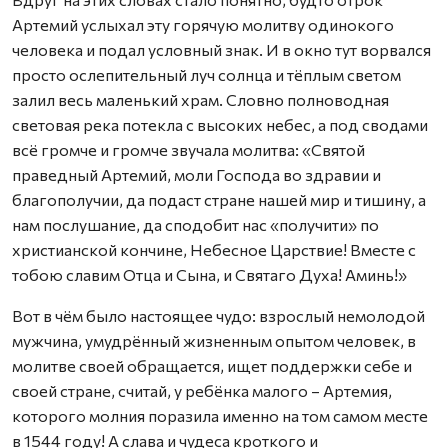
Артемий услыхал эту горячую молитву одинокого
человека и подал условный знак. И в окно тут ворвался
просто ослепительный луч солнца и тёплым светом
залил весь маленький храм. Словно полноводная
световая река потекла с высоких небес, а под сводами
всё громче и громче звучала молитва: «Святой
праведный Артемий, моли Господа во здравии и
благополучии, да подаст стране нашей мир и тишину, а
нам послушание, да сподобит нас «получити» по
христианской кончине, Небесное Царствие! Вместе с
тобою славим Отца и Сына, и Святаго Духа! Аминь!»
Вот в чём было настоящее чудо: взрослый немолодой
мужчина, умудрённый жизненным опытом человек, в
молитве своей обращается, ищет поддержки себе и
своей стране, считай, у ребёнка малого – Артемия,
которого молния поразила именно на том самом месте
в 1544 году! А слава и чудеса кроткого и