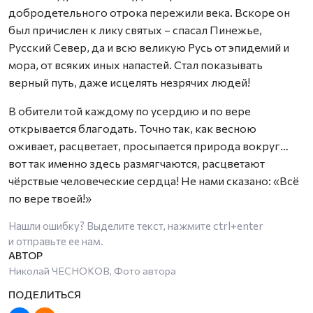
добродетельного отрока пережили века. Вскоре он
был причислен к лику святых – спасал Пинежье,
Русский Север, да и всю великую Русь от эпидемий и
мора, от всяких иных напастей. Стал показывать
верный путь, даже исцелять незрячих людей!
В обители той каждому по усердию и по вере
открывается благодать. Точно так, как весною
оживает, расцветает, просыпается природа вокруг…
вот так именно здесь размягчаются, расцветают
чёрствые человеческие сердца! Не нами сказано: «Всё
по вере твоей!»
Нашли ошибку? Выделите текст, нажмите
ctrl+enter
и отправьте ее нам.
Николай ЧЕСНОКОВ, Фото автора