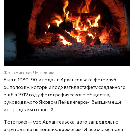
Фото Николая Чеснокова
Был в 1980–90‑х годах в Архангельске фотоклуб
«Сполохи», который подхватил эстафету созданного
ещё в 1912 году фотографического общества,
руководимого Яковом Лейцингером, бывшим ещё
и городским головой.
Фотограф — мэр Архангельска, а это запредельно
«круто» и по нынешним временам! И все мы мечтали