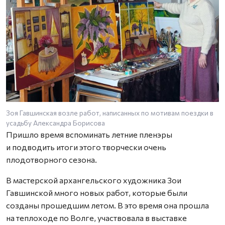
Зоя Гавшинская возле работ, написанных по мотивам поездки в
М
усадьбу Александра Борисова
х
Пришло время вспоминать летние пленэры
и подводить итоги этого творчески очень
плодотворного сезона.
В мастерской архангельского художника Зои
Гавшинской много новых работ, которые были
созданы прошедшим летом. В это время она прошла
на теплоходе по Волге, участвовала в выставке