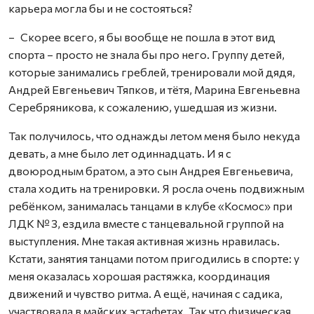
карьера могла бы и не состояться?
– Скорее всего, я бы вообще не пошла в этот вид
спорта – просто не знала бы про него. Группу детей,
которые занимались греблей, тренировали мой дядя,
Андрей Евгеньевич Тяпков, и тётя, Марина Евгеньевна
Серебряникова, к сожалению, ушедшая из жизни.
Так получилось, что однажды летом меня было некуда
девать, а мне было лет одиннадцать. И я с
двоюродным братом, а это сын Андрея Евгеньевича,
стала ходить на тренировки. Я росла очень подвижным
ребёнком, занималась танцами в клубе «Космос» при
ЛДК № 3, ездила вместе с танцевальной группой на
выступления. Мне такая активная жизнь нравилась.
Кстати, занятия танцами потом пригодились в спорте: у
меня оказалась хорошая растяжка, координация
движений и чувство ритма. А ещё, начиная с садика,
участвовала в майских эстафетах. Так что физическая