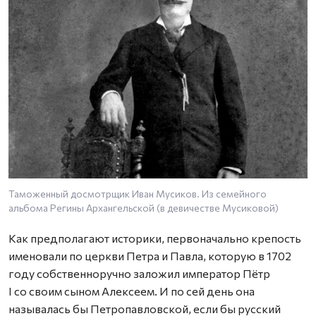
Таможенный досмотрщик Иван Мусиков. Из семейного
Ф
альбома Регины Архангельской (в девичестве Мусиковой)
М
о
Как предполагают историки, первоначально крепость
именовали по церкви Петра и Павла, которую в 1702
году собственноручно заложил император Пётр
I со своим сыном Алексеем. И по сей день она
называлась бы Петропавловской, если бы русский