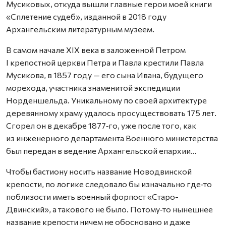
Мусиковых, откуда вышли главные герои моей книги
«Сплетение судеб», изданной в 2018 году
Архангельским литературным музеем.
В самом начале XIX века в заложенной Петром
I крепостной церкви Петра и Павла крестили Павла
Мусикова, в 1857 году — его сына Ивана, будущего
морехода, участника знаменитой экспедиции
Норденшельда. Уникальному по своей архитектуре
деревянному храму удалось просуществовать 175 лет.
Сгорел он в декабре 1877‑го, уже после того, как
из инженерного департамента Военного министерства
был передан в ведение Архангельской епархии…
Чтобы бастиону носить название Ново­двинской
крепости, по логике следовало бы изначально где‑то
поблизости иметь военный форпост «Старо-
Двинский», а такового не было. Потому‑то нынешнее
название крепости ничем не обосновано и даже