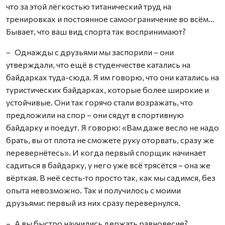
что за этой лёгкостью титанический труд на
тренировках и постоянное самоограничение во всём…
Бывает, что ваш вид спорта так воспринимают?
– Однажды с друзьями мы заспорили – они
утверждали, что ещё в студенчестве катались на
байдарках туда-сюда. Я им говорю, что они катались на
туристических байдарках, которые более широкие и
устойчивые. Они так горячо стали возражать, что
предложили на спор – они сядут в спортивную
байдарку и поедут. Я говорю: «Вам даже весло не надо
брать, вы от плота не сможете руку оторвать, сразу же
перевернётесь». И когда первый спорщик начинает
садиться в байдарку, у него уже всё трясётся – она же
вёрткая. В неё сесть‑то просто так, как мы садимся, без
опыта невозможно. Так и получилось с моими
друзьями: первый из них сразу перевернулся.
– А вы быстро научились держать равновесие?