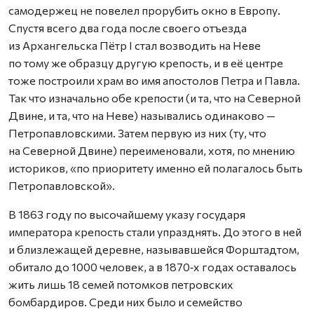
самодержец не повелел прорубить окно в Европу.
Спустя всего два года после своего отъезда
из Архангельска Пётр I стал возводить на Неве
по тому же образцу другую крепость, и в её центре
тоже построили храм во имя апостолов Петра и Павла.
Так что изначально обе крепости (и та, что на Северной
Двине, и та, что на Неве) назывались одинаково —
Петропавловскими. Затем первую из них (ту, что
на Северной Двине) переименовали, хотя, по мнению
историков, «по приоритету именно ей полагалось быть
Петропавловской».
В 1863 году по высочайшему указу государя
императора крепость стали упразднять. До этого в ней
и близлежащей деревне, называвшейся Форштадтом,
обитало до 1000 человек, а в 1870‑х годах оставалось
жить лишь 18 семей потомков петровских
бомбардиров. Среди них было и семейство