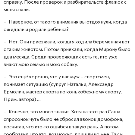
справку. После проверок и разбирательств флажок с
меня сняли.
– Наверное, от такого внимания вы отдохнули, когда
ожидали и родили ребёнка?
– Нет. Они приезжали, когда я ходила беременная вот
с таким животом. Потом приехали, когда Мирону было
два месяца. Среди проверяющих есть те, кто уже
знают мою семью и мою собаку.
– Это ещё хорошо, что у вас муж – спортсмен,
понимает ситуацию (супруг Натальи, Александр
Ермолин, мастер спорта по конькобежному спорту.
Прим. автора) …
– Конечно, это много значит. Хотя на этот раз Саша
спросонок чуть было не сбросил звонок домофона,
посчитав, что кто‑то ошибся в такую рань. А потом
сообразил, что это, возможно, пришли ко мне. Так и