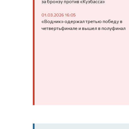
за бронзу против «Кузбасса»
01.03.2026 16:05
«Водник» одержал третью победу в
четвертьфинале и вышел в полуфинал