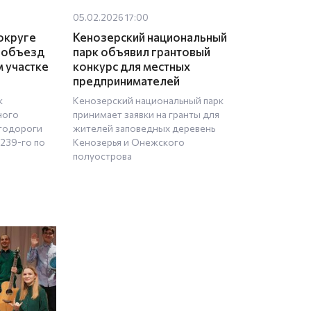
05.02.2026 17:00
округе
Кенозерский национальный
 объезд
парк объявил грантовый
 участке
конкурс для местных
предпринимателей
к
Кенозерский национальный парк
ного
принимает заявки на гранты для
втодороги
жителей заповедных деревень
239-го по
Кенозерья и Онежского
полуострова