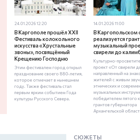
24.01.2026 12:20
14.01.2026 11:00
В Каргополе прошёл XXII
В Каргопольском 
Фестиваль колокольного
реализуется гран
искусства «Хрустальные
музыкальный прое
звоны», посвящённый
свирели до калим
Крещению Господню
Культурно-просветит
проект «От свирели д
Этим фестивалем город открыл
направленный на знак
празднование своего 880‑летия,
жителей с живым зву
которое отмечает в нынешнем
этнических и совреме
году. Также фестиваль стал
музыкальных инструме
первым ярким событием Года
победителем пятого 
культуры Русского Севера.
грантов губернатора
Архангельской област
СЮЖЕТЫ