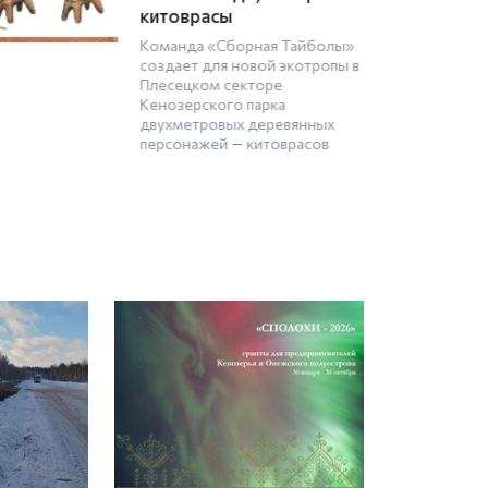
дорожками
В юбилейном для Каргополя
году на улице Ленинградской
начнется строительство
плавательного бассейна.