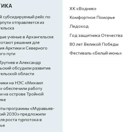
ТИКА
ХК «Водник»
й субсидируемый рейс по
Комфортное Поморье
пути отправляется из
Ледоход
гельска
Год защитника Отечества
ые учёные в Архангельске
ботают решения для
80 лет Великой Победы
ия Арктики и Северного
Фестиваль «Белый июнь»
го пути
Трутнев и Александр
ьский обсудили развитие
гельской области
ники на НЭС «Михаил
» обеспечили работу
и на острове Тройной
ике
нты программы «Муравьев-
кий 2030» предложили
ля роста турпотока в
ье