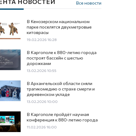
ЕНТА НОВОСТЕЙ
Все новости
В Кенозерском национальном
парке поселятся двухметровые
китоврасы
19.02.2026 16:28
В Каргополе к 880-летию города
построят бассейн с шестью
дорожками
13.02.2026 10:55
В Архангельской области сняли
трагикомедию о страхе смерти и
деревенском укладе
13.02.2026 10:00
В Каргополе пройдёт научная
конференция к 880-летию города
11.02.2026 16:00