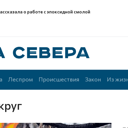
рассказала о работе с эпоксидной смолой
а
Леспром
Происшествия
Закон
Из жиз
круг