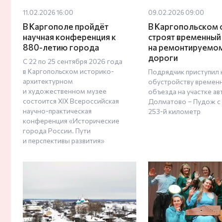
11.02.2026 16:00
09.02.2026 09:00
В Каргополе пройдёт
В Каргопольском 
научная конференция к
строят временный
880-летию города
на ремонтируемом
дороги
С 22 по 25 сентября 2026 года
в Каргопольском историко-
Подрядчик приступил 
архитектурном
обустройству времен
и художественном музее
объезда на участке а
состоится XIX Всероссийская
Долматово – Пудож с 
научно-практическая
253-й километр
конференция «Исторические
города России. Пути
и перспективы развития»