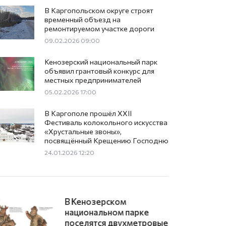
В Каргопольском округе строят
временный объезд на
ремонтируемом участке дороги
09.02.2026 09:00
оморье мать пятерых дет
Кенозерский национальный парк
объявил грантовый конкурс для
стовали на 15 суток за ук
местных предпринимателей
05.02.2026 17:00
ментов и обязательных р
В Каргополе прошёл XXII
Фестиваль колокольного искусства
026 13:02
«Хрустальные звоны»,
посвящённый Крещению Господню
24.01.2026 12:20
В Каргополе к 880-
летию города построят
бассейн с шестью