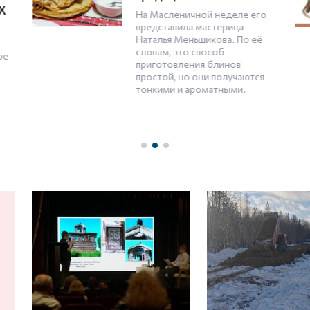
китоврасы
о
Команда «Сборная Тайболы»
создает для новой экотропы в
Плесецком секторе
Кенозерского парка
я
двухметровых деревянных
персонажей — китоврасов