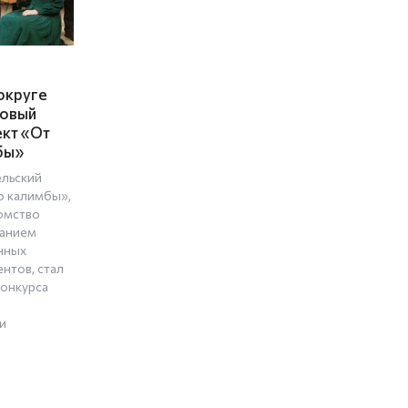
округе
товый
кт «От
бы»
ельский
о калимбы»,
омство
чанием
нных
нтов, стал
конкурса
и