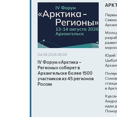
АРК
Первы
Севмор
Архан
Молод
разра
развит
морско
04.08.2026 08:00
Юрий 
Цыбул
IV Форум «Арктика –
Архан
Регионы» соберет в
Архангельске более 1500
Поляр
Сомов
участников из 45 регионов
станци
России
в Аркт
Курса
Амурс
идеи д
Помор