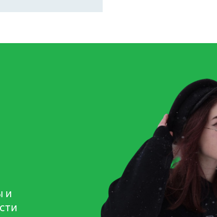
ы и
сти