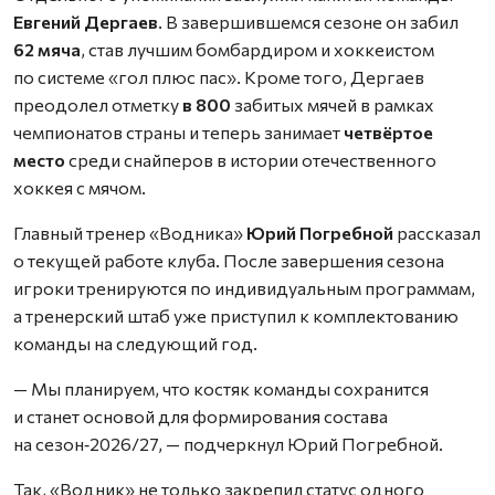
Евгений Дергаев
. В завершившемся сезоне он забил
62 мяча
, став лучшим бомбардиром и хоккеистом
по системе «гол плюс пас». Кроме того, Дергаев
преодолел отметку
в 800
забитых мячей в рамках
чемпионатов страны и теперь занимает
четвёртое
место
среди снайперов в истории отечественного
хоккея с мячом.
Главный тренер «Водника»
Юрий Погребной
рассказал
о текущей работе клуба. После завершения сезона
игроки тренируются по индивидуальным программам,
а тренерский штаб уже приступил к комплектованию
команды на следующий год.
— Мы планируем, что костяк команды сохранится
и станет основой для формирования состава
на сезон‑2026/27, — подчеркнул Юрий Погребной.
Так, «Водник» не только закрепил статус одного