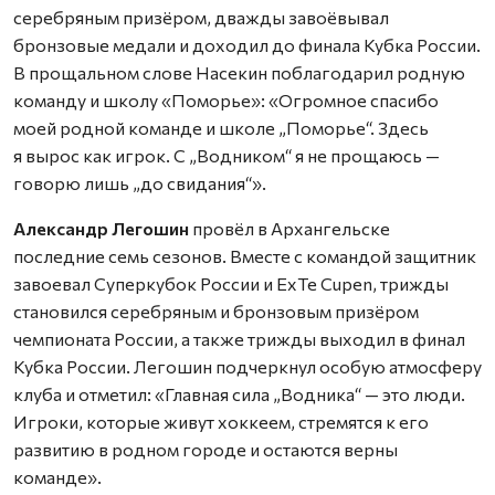
серебряным призёром, дважды завоёвывал
бронзовые медали и доходил до финала Кубка России.
В прощальном слове Насекин поблагодарил родную
команду и школу «Поморье»: «Огромное спасибо
моей родной команде и школе „Поморье“. Здесь
я вырос как игрок. С „Водником“ я не прощаюсь —
говорю лишь „до свидания“».
Александр Легошин
провёл в Архангельске
последние семь сезонов. Вместе с командой защитник
завоевал Суперкубок России и ExTe Cupen, трижды
становился серебряным и бронзовым призёром
чемпионата России, а также трижды выходил в финал
Кубка России. Легошин подчеркнул особую атмосферу
клуба и отметил: «Главная сила „Водника“ — это люди.
Игроки, которые живут хоккеем, стремятся к его
развитию в родном городе и остаются верны
команде».