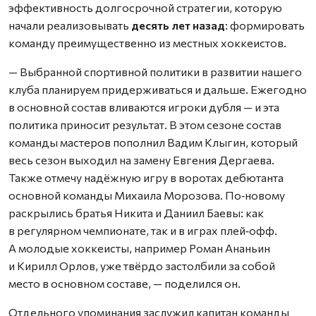
эффективность долгосрочной стратегии, которую
начали реализовывать
десять лет назад
: формировать
команду преимущественно из местных хоккеистов.
— Выбранной спортивной политики в развитии нашего
клуба планируем придерживаться и дальше. Ежегодно
в основной состав вливаются игроки дубля — и эта
политика приносит результат. В этом сезоне состав
команды мастеров пополнил Вадим Клыгин, который
весь сезон выходил на замену Евгения Дергаева.
Также отмечу надёжную игру в воротах дебютанта
основной команды Михаила Морозова. По‑новому
раскрылись братья Никита и Даниил Баевы: как
в регулярном чемпионате, так и в играх плей‑офф.
А молодые хоккеисты, например Роман Ананьин
и Кирилл Орлов, уже твёрдо застолбили за собой
место в основном составе, — поделился он.
Отдельного упоминания заслужил капитан команды