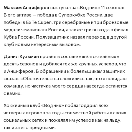
Максим Анциферов
выступал за «Водник» 11 сезонов.
В его активе — победа в Суперкубке России, две
победы в ExTe Cupen, три серебряные и три бронзовые
медали чемпионата России, а также три выхода в финал
Кубка России. Полузащитник назвал переход в другой
клуб новым интересным вызовом.
Данил Кузьмин
провёл в составе «жёлто‑зелёных»
десять сезонов и добился тех же крупных успехов, что
и Анциферов. В обращении к болельщикам защитник
сказал: «Обстоятельства сложились так, что я покидаю
команду, но частичка моего сердца навсегда останется
с вами».
Хоккейный клуб «Водник» поблагодарил всех
четверых игроков за годы совместной работы в своих
социальных сетях и пожелал им успехов как на льду,
так и за его пределами.