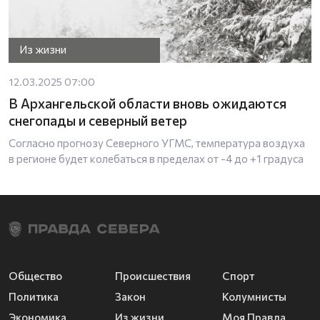
Из жизни
12.03.2025 07:00
В Архангельской области вновь ожидаются
снегопады и северный ветер
Согласно прогнозу Северного УГМС, температура воздуха
в регионе будет колебаться в пределах от -4 до +1 градуса
Общество
Происшествия
Спорт
Политика
Закон
Колумнисты
Экономика
Из жизни
Моя Правда