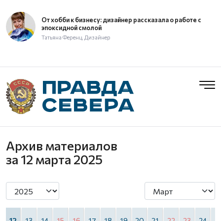
От хобби к бизнесу: дизайнер рассказала о работе с
эпоксидной смолой
Татьяна Ференц, Дизайнер
Архив материалов
за 12 марта 2025
1
12
13
14
15
16
17
18
19
20
21
22
23
24
2