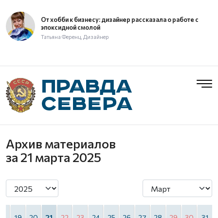
От хобби к бизнесу: дизайнер рассказала о работе с
эпоксидной смолой
Татьяна Ференц, Дизайнер
Архив материалов
за 21 марта 2025
18
19
20
21
22
23
24
25
26
27
28
29
30
31