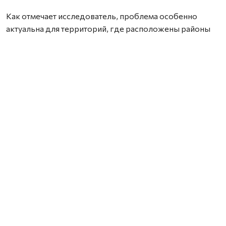
Как отмечает исследователь, проблема особенно
актуальна для территорий, где расположены районы
падения отработавших ступеней ракет. Торфяные
почвы способны необратимо связывать широкий
спектр химических соединений, включая компоненты
ракетного топлива, из-за чего токсичные вещества и
продукты их распада могут сохраняться в
окружающей среде на протяжении многих лет. При
этом специализированных методик для их анализа
сегодня практически не существует.
В рамках проекта Марк Попов планирует разработать
новые способы подготовки проб и
высокочувствительные методы анализа. Это позволит
выявлять не только уже известные продукты
трансформации ракетного топлива, но и обнаруживать
ранее неизвестные соединения.