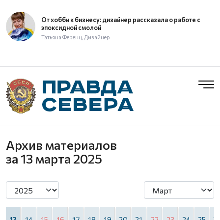
От хобби к бизнесу: дизайнер рассказала о работе с
эпоксидной смолой
Татьяна Ференц, Дизайнер
Архив материалов
за 13 марта 2025
2
13
14
15
16
17
18
19
20
21
22
23
24
25
2