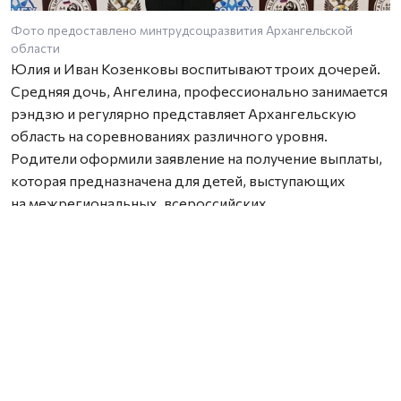
Фото предоставлено минтрудсоцразвития Архангельской
области
Юлия и Иван Козенковы воспитывают троих дочерей.
Средняя дочь, Ангелина, профессионально занимается
рэндзю и регулярно представляет Архангельскую
область на соревнованиях различного уровня.
Родители оформили заявление на получение выплаты,
которая предназначена для детей, выступающих
на межрегиональных, всероссийских
и международных спортивных соревнованиях,
олимпиадах, турнирах, конкурсах и фестивалях.
По словам Юлии Козенковой, Ангелина начала
заниматься рэндзю в 2021 году, когда ей было
шесть лет. За несколько лет она стала неоднократным
победителем и призером турниров различного уровня,
а в марте 2026 года выиграла Первенство России,
опередив более опытных соперников.