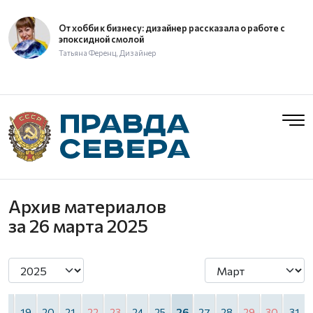
От хобби к бизнесу: дизайнер рассказала о работе с
эпоксидной смолой
Татьяна Ференц, Дизайнер
Архив материалов
за 26 марта 2025
18
19
20
21
22
23
24
25
26
27
28
29
30
31