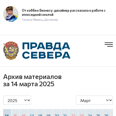
От хобби к бизнесу: дизайнер рассказала о работе с
эпоксидной смолой
Татьяна Ференц, Дизайнер
Архив материалов
за 14 марта 2025
3
14
15
16
17
18
19
20
21
22
23
24
25
26
2