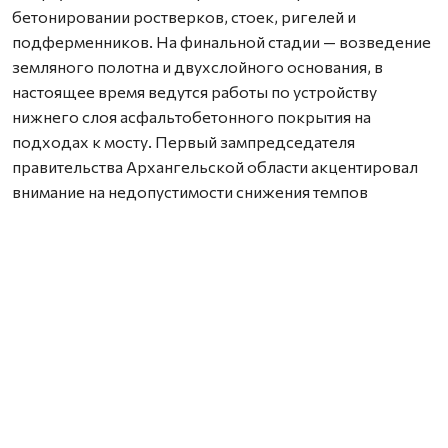
бетонировании ростверков, стоек, ригелей и
подферменников. На финальной стадии — возведение
земляного полотна и двухслойного основания, в
настоящее время ведутся работы по устройству
нижнего слоя асфальтобетонного покрытия на
подходах к мосту. Первый зампредседателя
правительства Архангельской области акцентировал
внимание на недопустимости снижения темпов
строительства, подчеркнув, что сдача объекта
запланирована на конец 2026 года. По его словам,
текущая готовность (более 65%) соответствует
графику, что гарантирует своевременное завершение.
Реконструкция ведется в рамках госпрограммы
развития транспортной системы региона,
финансирование из областного бюджета составляет
около 783 млн рублей.
Нашли ошибку? Выделите текст, нажмите
ctrl+enter