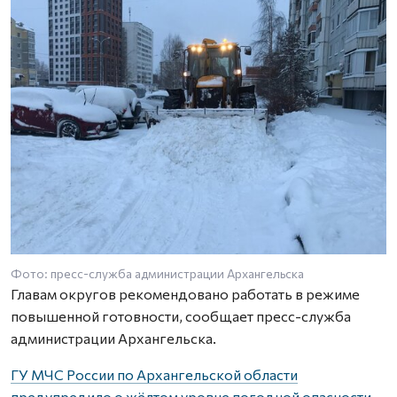
Фото: пресс-служба администрации Архангельска
Ф
Главам округов рекомендовано работать в режиме
повышенной готовности, сообщает пресс-служба
администрации Архангельска.
ГУ МЧС России по Архангельской области
предупредило о жёлтом уровне погодной опасности
.