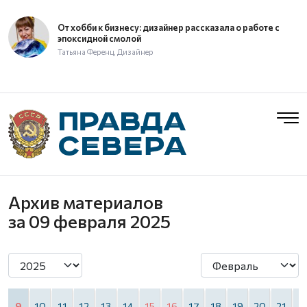
От хобби к бизнесу: дизайнер рассказала о работе с
эпоксидной смолой
Татьяна Ференц, Дизайнер
Архив материалов
за 09 февраля 2025
9
10
11
12
13
14
15
16
17
18
19
20
21
2