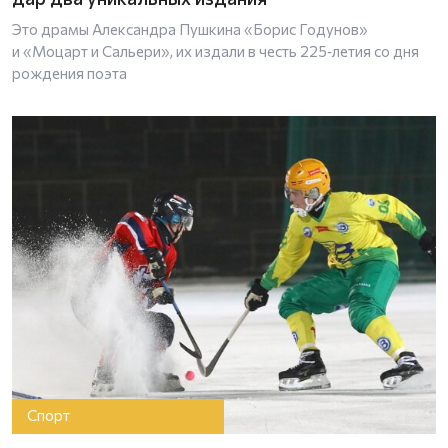
Это драмы Александра Пушкина «Борис Годунов»
и «Моцарт и Сальери», их издали в честь 225‑летия со дня
рождения поэта
Спорт