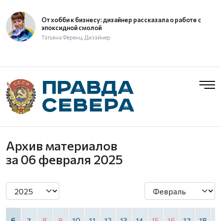
От хобби к бизнесу: дизайнер рассказала о работе с
эпоксидной смолой
Татьяна Ференц, Дизайнер
Архив материалов
за 06 февраля 2025
6
7
8
9
10
11
12
13
14
15
16
17
18
1