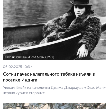
06.02.2025 10:37
Сотни пачек нелегального табака изъяли в
поселке Индига
Уильям Блейк из киноленты Джима Джармуша «Dead Man»
нервно курит в сторонке.