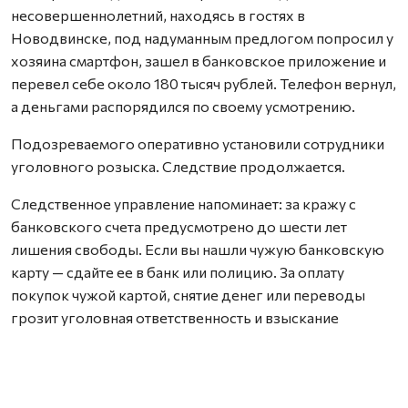
несовершеннолетний, находясь в гостях в
Новодвинске, под надуманным предлогом попросил у
хозяина смартфон, зашел в банковское приложение и
перевел себе около 180 тысяч рублей. Телефон вернул,
а деньгами распорядился по своему усмотрению.
Подозреваемого оперативно установили сотрудники
уголовного розыска. Следствие продолжается.
Следственное управление напоминает: за кражу с
банковского счета предусмотрено до шести лет
лишения свободы. Если вы нашли чужую банковскую
карту — сдайте ее в банк или полицию. За оплату
покупок чужой картой, снятие денег или переводы
грозит уголовная ответственность и взыскание
ущерба.
Нашли ошибку? Выделите текст, нажмите
ctrl+enter
и отправьте ее нам.