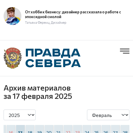
От хобби к бизнесу: дизайнер рассказала о работе с
эпоксидной смолой
Татьяна Ференц, Дизайнер
Архив материалов
за 17 февраля 2025
15
16
17
18
19
20
21
22
23
24
25
26
27
28