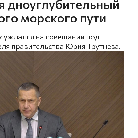
ся дноуглубительный
ого морского пути
бсуждался на совещании под
ля правительства Юрия Трутнева.