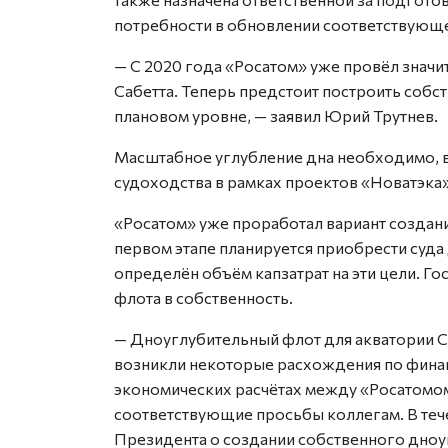
потребности в обновлении соответствующе
— С 2020 года «Росатом» уже провёл знач
Сабетта. Теперь предстоит построить собст
плановом уровне, — заявил Юрий Трутнев.
Масштабное углубление дна необходимо, в
судоходства в рамках проектов «Новатэка»
«Росатом» уже проработал вариант создан
первом этапе планируется приобрести суда
определён объём капзатрат на эти цели. Г
флота в собственность.
— Дноуглубительный флот для акватории С
возникли некоторые расхождения по финан
экономических расчётах между «Росатомо
соответствующие просьбы коллегам. В теч
Президента о создании собственного дноу