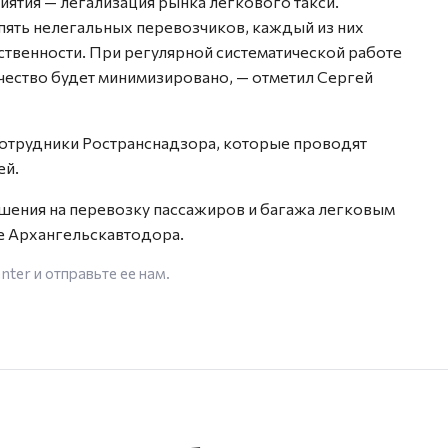
ятия — легализация рынка легкового такси.
пять нелегальных перевозчиков, каждый из них
ственности. При регулярной систематической работе
ество будет минимизировано, — отметил Сергей
сотрудники Ространснадзора, которые проводят
ей.
ешения на перевозку пассажиров и багажа легковым
е Архангельскавтодора.
enter
и отправьте ее нам.