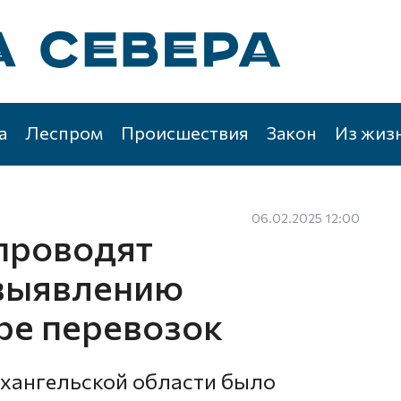
а
Леспром
Происшествия
Закон
Из жиз
06.02.2025 12:00
проводят
 выявлению
ре перевозок
рхангельской области было