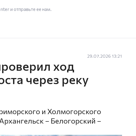
enter
и отправьте ее нам.
29.07.2026 13:21
проверил ход
ста через реку
риморского и Холмогорского
 Архангельск – Белогорский –