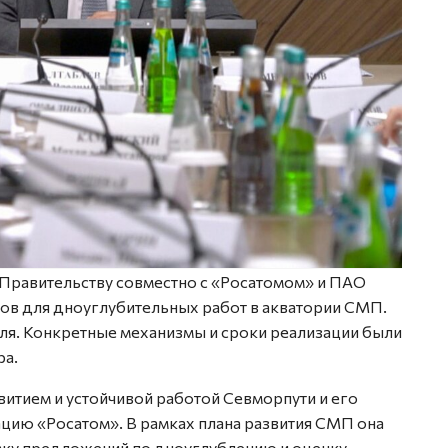
Правительству совместно с «Росатомом» и ПАО
дов для дноуглубительных работ в акватории СМП.
мля. Конкретные механизмы и сроки реализации были
ра.
итием и устойчивой работой Севморпути и его
ию «Росатом». В рамках плана развития СМП она
овку предложений по дноуглублению и оценку