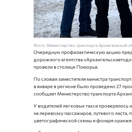
Фото: Министерство транспорта Архангельской о
Очередную профилактическую акцию предс
дорожного агентства «Архангельскавтодор
провели в столице Поморья.
По словам заместителя министра транспорт
в январе в регионе было проведено 27 пр
сообщает Министерство транспорта Арханг
У водителей легковых такси проверялось 
на перевозку пассажиров, путевого листа,
цветографической схемы и фонаря оранжев