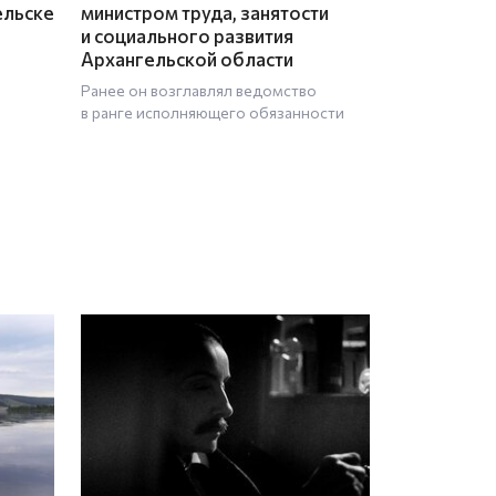
ельске
министром труда, занятости
и социального развития
Архангельской области
Ранее он возглавлял ведомство
в ранге исполняющего обязанности