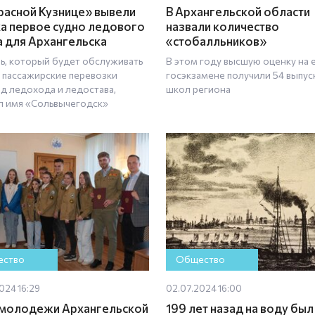
расной Кузнице» вывели
В Архангельской области
ха первое судно ледового
назвали количество
а для Архангельска
«стобалльников»
ь, который будет обслуживать
В этом году высшую оценку на
 пассажирские перевозки
госэкзамене получили 54 выпус
од ледохода и ледостава,
школ региона
л имя «Сольвычегодск»
ство
Общество
024 16:29
02.07.2024 16:00
 молодежи Архангельской
199 лет назад на воду был