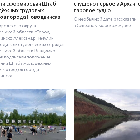
ти сформирован Штаб
спущено первое в Арханг
дёжных трудовых
паровое судно
ов города Новодвинска
О необычной дате рассказали
в Северном морском музее
городского округа
ельской области «Город
инск» Александр Чечулин
водитель студенческих отрядов
ельской области Владимир
в подписали положение
ании Штаба молодёжных
ых отрядов города
инска