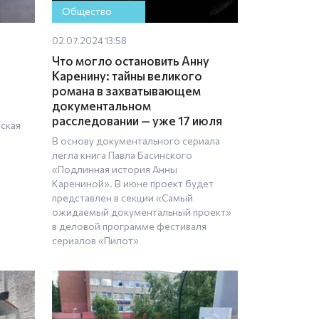
Общество
02.07.2024 13:58
Что могло остановить Анну
Каренину: тайны великого
романа в захватывающем
документальном
расследовании — уже 17 июля
ская
В основу документального сериала
легла книга Павла Басинского
«Подлинная история Анны
Карениной». В июне проект будет
представлен в секции «Самый
ожидаемый документальный проект»
в деловой программе фестиваля
сериалов «Пилот»