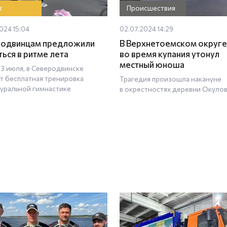
т
Происшествия
024 15:04
02.07.2024 14:29
родвинцам предложили
В Верхнетоемском округе
ться в ритме лета
во время купания утонул
местный юноша
 3 июля, в Северодвинске
т бесплатная тренировка
Трагедия произошла накануне
туральной гимнастике
в окрестностях деревни Окулов