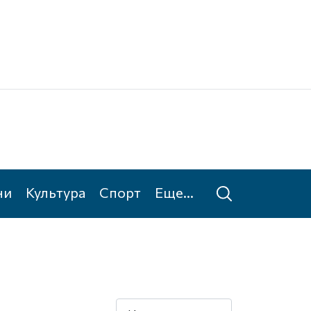
Ке
Та
ни
Культура
Спорт
Еще...