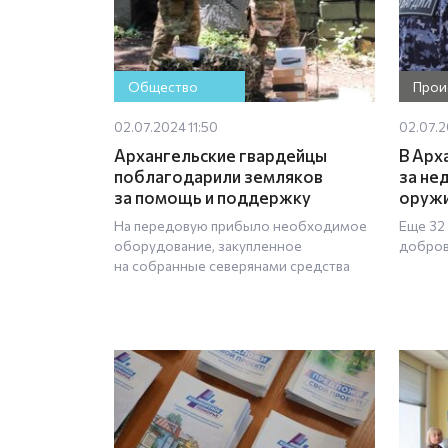
Общество
Прои
02.07.2024 11:50
02.07.2
Архангельские гвардейцы
В Арх
поблагодарили земляков
за не
за помощь и поддержку
оруж
На передовую прибыло необходимое
Еще 32
оборудование, закупленное
добро
на собранные северянами средства