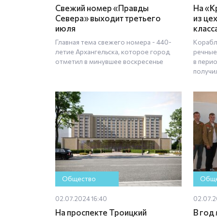
Свежий номер «Правды
На «К
Севера» выходит третьего
из це
июля
класс
Главная тема свежего номера - 440-
Корабл
летие Архангельска, которое город
речные
отметил в минувшее воскресенье
в пери
получи
Общество
Обще
02.07.2024 16:40
02.07.2
На проспекте Троицкий
В год