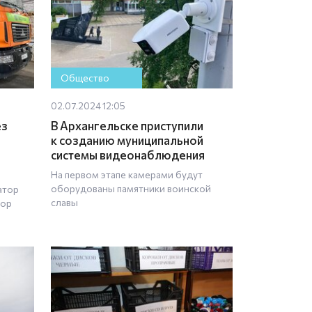
Общество
02.07.2024 12:05
ез
В Архангельске приступили
к созданию муниципальной
системы видеонаблюдения
На первом этапе камерами будут
оборудованы памятники воинской
атор
славы
бор