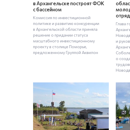
в Архангельске построят ФОК
облас
с бассейном
моло
отряд
Комиссия по инвестиционной
политике и развитию конкуренции
Глава 
в Архангельской области приняла
Арханг
решение о придании статуса
Новодв
масштабного инвестиционному
и руко
проекту в столице Поморье,
Арханг
предложенному Группой Аквилон
Соболе
о созд
трудов
Новодв