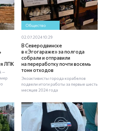
Общество
02.07.2024 10:29
В Северодвинске
ь
в «Эгогараже» за полгода
собрали и отправили
ля ЛПК
на переработку почти восемь
тонн отходов
й —
 мер
Экоактивисты города корабелов
го
подвели итоги работы за первые шесть
месяцев 2024 года