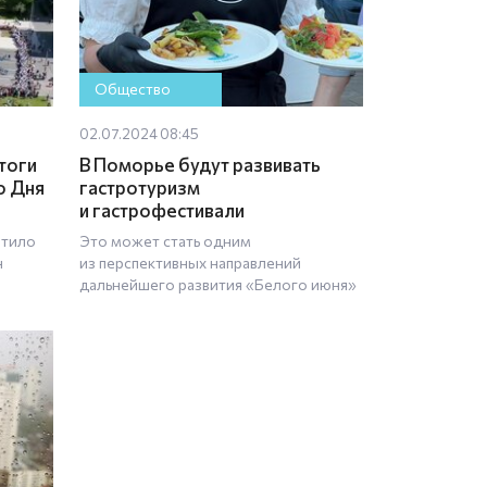
Общество
02.07.2024 08:45
тоги
В Поморье будут развивать
о Дня
гастротуризм
и гастрофестивали
етило
Это может стать одним
н
из перспективных направлений
дальнейшего развития «Белого июня»