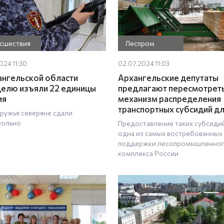
сшествия
Леспром
024 11:30
02.07.2024 11:03
ангельской области
Архангельские депутаты
делю изъяли 22 единицы
предлагают пересмотрет
ия
механизм распределения
транспортных субсидий д
 ружья северяне сдали
вольно
Предоставление таких субсиди
одна из самых востребованных
поддержки лесопромышленно
комплекса России