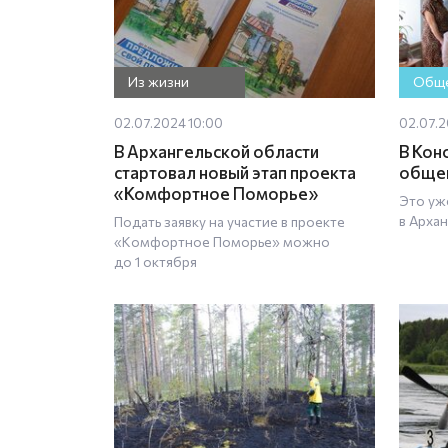
Из жизни
Обще
02.07.2024 10:00
02.07.2
В Архангельской области
В Кон
стартовал новый этап проекта
общен
«Комфортное Поморье»
Это уж
в Арха
Подать заявку на участие в проекте
«Комфортное Поморье» можно
до 1 октября