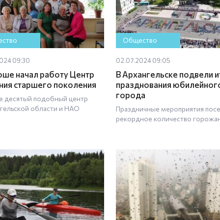
ство
Общество
024 09:30
02.07.2024 09:05
оше начал работу Центр
В Архангельске подвели и
ия старшего поколения
празднования юбилейног
города
е десятый подобный центр
нгельской области и НАО
Праздничные мероприятия пос
рекордное количество горожа