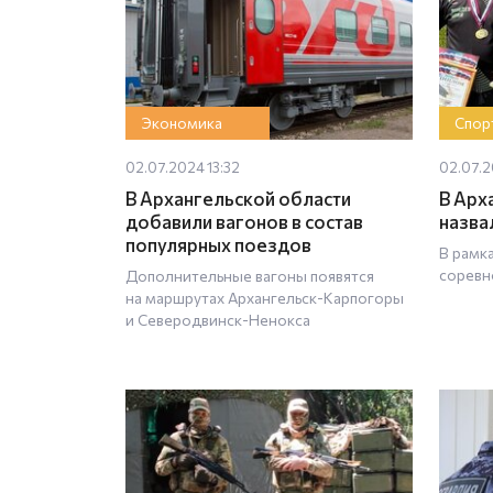
Экономика
Спор
02.07.2024 13:32
02.07.2
В Архангельской области
В Арх
добавили вагонов в состав
назва
популярных поездов
В рамк
соревн
Дополнительные вагоны появятся
на маршрутах Архангельск-Карпогоры
и Северодвинск-Ненокса