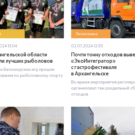
т
Экономика
024 13:04
02.07.2024 12:30
ангельской области
Почти тонну отходов выв
ли лучших рыболовов
«ЭкоИнтегратор»
с гастрофестиваля
ах Беломорских игр прошли
в Архангельске
ования по рыболовному спорту
Во время мероприятия регопер
организовал там раздельный с
отходов