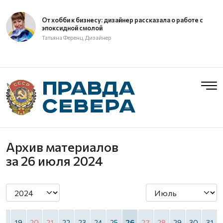
От хобби к бизнесу: дизайнер рассказала о работе с
эпоксидной смолой
Татьяна Ференц, Дизайнер
Архив материалов
за 26 июля 2024
18
19
20
21
22
23
24
25
26
27
28
29
30
31