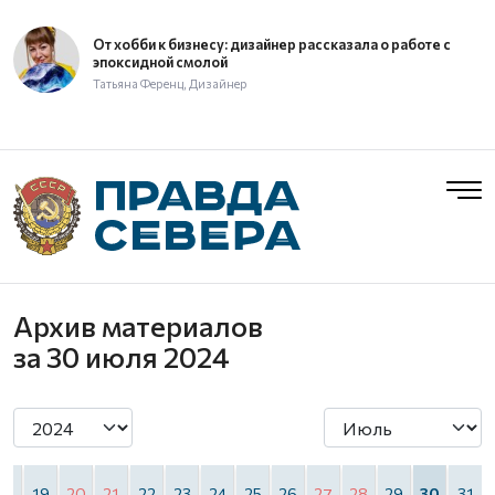
От хобби к бизнесу: дизайнер рассказала о работе с
эпоксидной смолой
Татьяна Ференц, Дизайнер
Архив материалов
за 30 июля 2024
18
19
20
21
22
23
24
25
26
27
28
29
30
31