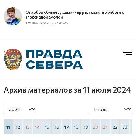
От хобби к бизнесу: дизайнер рассказала о работе с
эпоксидной смолой
Татьяна Ференц, Дизайнер
Архив материалов
за 11 июля 2024
0
11
12
13
14
15
16
17
18
19
20
21
22
23
2