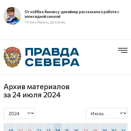
От хобби к бизнесу: дизайнер рассказала о работе с
эпоксидной смолой
Татьяна Ференц, Дизайнер
Архив материалов
за 24 июля 2024
18
19
20
21
22
23
24
25
26
27
28
29
30
31