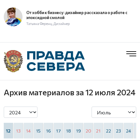
От хобби к бизнесу: дизайнер рассказала о работе с
эпоксидной смолой
Татьяна Ференц, Дизайнер
Архив материалов
за 12 июля 2024
1
12
13
14
15
16
17
18
19
20
21
22
23
24
2