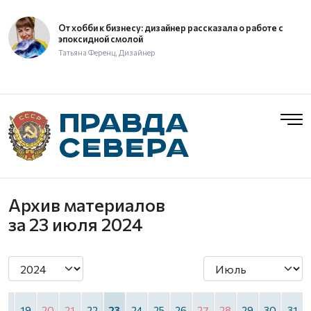
От хобби к бизнесу: дизайнер рассказала о работе с
эпоксидной смолой
Татьяна Ференц, Дизайнер
Архив материалов
за 23 июля 2024
18
19
20
21
22
23
24
25
26
27
28
29
30
31