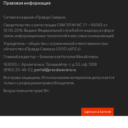
Правовая информация
Сетевое издание «Правда Севера».
Свидетельство о регистрации СМИ ЭЛ № ФС 77 — 66065 от
10.06.2016. Выдано Федеральной службой по надзору в сфере
связи, информационных технологий и массовых коммуникаций.
Учредитель — общество с ограниченной ответственностью
«Агентство «Правда Севера» (ООО «АПС»).
Главный редактор — Екимовская Наталья Михайловна
163000, г. Архангельск, Троицкий пр-т, д. 52, оф. 1308
(8182) 20-46-02,
portal@pravdasevera.ru
Все права защищены. Использование материалов допускается
только с разрешения правообладателя.
Возрастная категория 18+.
Сделано в Артиле