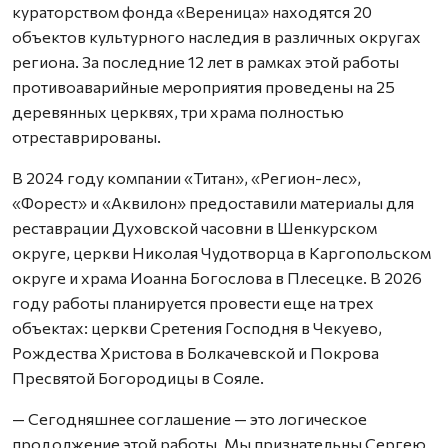
кураторством фонда «Вереница» находятся 20
объектов культурного наследия в различных округах
региона. За последние 12 лет в рамках этой работы
противоаварийные мероприятия проведены на 25
деревянных церквях, три храма полностью
отреставрированы.
В 2024 году компании «Титан», «Регион-лес»,
«Форест» и «Аквилон» предоставили материалы для
реставрации Духовской часовни в Шенкурском
округе, церкви Николая Чудотворца в Каргопольском
округе и храма Иоанна Богослова в Плесецке. В 2026
году работы планируется провести еще на трех
объектах: церкви Сретения Господня в Чекуево,
Рождества Христова в Болкачевской и Покрова
Пресвятой Богородицы в Сояле.
— Сегодняшнее соглашение — это логическое
продолжение этой работы. Мы признательны Сергею