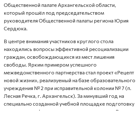
Общественной палате Архангельской области,
который прошёл под председательством
руководителя Общественной палаты региона Юрия
Сердюка.
В центре внимания участников круглого стола
находились вопросы эффективной ресоциализации
граждан, освобождающихся из мест лишения
свободы. Ярким примером успешного
межведомственного партнерства стал проект «Рецепт
новой жизни», реализуемый на базе образовательного
учреждения № 2 при исправительной колонии № 7 (п.
Лесная Речка, г. Архангельск). За минувший год на
специально созданной учебной площадке подготовку
прошли квалифицированные повара и пекари. В
рамках программы для осужденных проводились
мастер-классы с привлечением шеф-поваров ведущих
ресторанов областного центра.