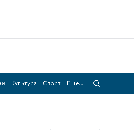
Ке
Та
ни
Культура
Спорт
Еще...