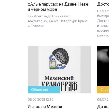
«Алые паруса»: на Двине, Неве
Досто
и Чёрном море
На фес
был пр
Как Александр Грин связал
Достое
Архангельск, Санкт-Петербург, Крым…
и нака
и Соловки
проилл
комикс
Общество
Спор
06.07.2025 12:30
06.07.2
И снова о Мезени
До вс