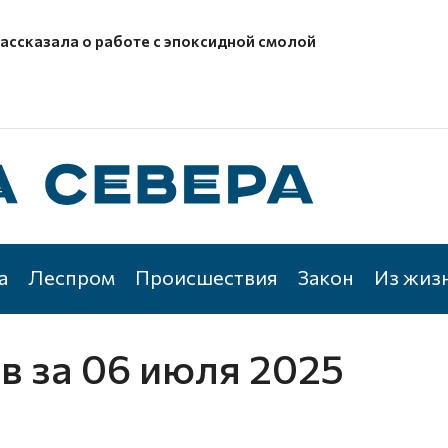
рассказала о работе с эпоксидной смолой
а
Леспром
Происшествия
Закон
Из жиз
ов
за 06 июля 2025