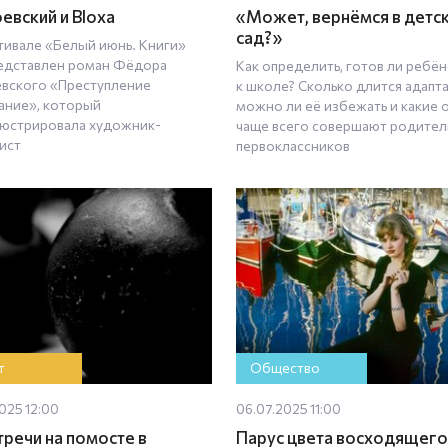
евский и Bloxa
«Может, вернёмся в детс
сад?»
тивале «Белый июнь. Книги»
едставлен роман Фёдора
Как определить, готов ли ребё
вского «Преступление
к школе? Сколько длится адапта
зание», который
можно ли её избежать и какие
юстрировала художник-
чаще всего совершают родител
ист
первоклассников
т
Общество
025 12:00
06.07.2025 11:00
тречи на помосте в
Парус цвета восходящего