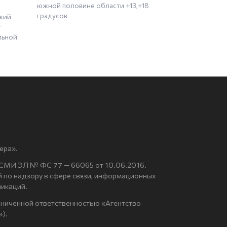
южной половине области +13,+18
градусов
кий
т
льной
ера».
 СМИ ЭЛ № ФС 77 — 66065 от 10.06.2016.
по надзору в сфере связи, информационных
никаций.
аниченной ответственностью «Агентство
).