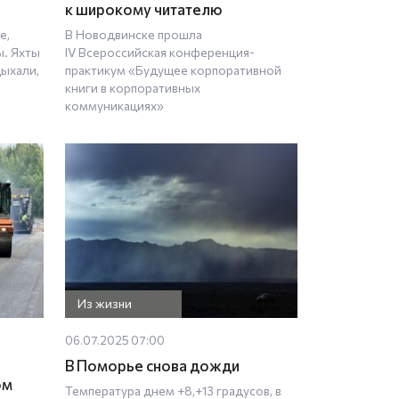
к широкому читателю
е,
В Новодвинске прошла
ы. Яхты
IV Всероссийская конференция-
дыхали,
практикум «Будущее корпоративной
книги в корпоративных
коммуникациях»
Из жизни
06.07.2025 07:00
В Поморье снова дожди
ом
Температура днем +8,+13 градусов, в