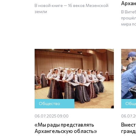
Архан
В новой книге — 16 веков Мезенской
земли
В Вите
прошёл
мира п
Общество
Обще
06.07.2025 09:00
06.07.2
«Мы рады представлять
Вмест
Архангельскую область»
гранд