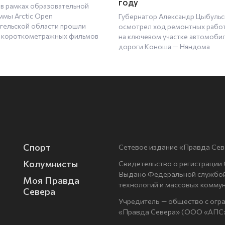
году
 в рамках образовательной
ммы Arctic Open
Губернатор Александр Цыбульс
нгельской области прошли
осмотрел ход ремонтных рабо
 короткометражных фильмов
на ключевом участке автомоби
дороги Коноша — Няндома
Спорт
Сетевое издание «Правда Сев
Колумнисты
Свидетельство о регистрации
Выдано Федеральной службой 
Моя Правда
технологий и массовых комму
Севера
Учредитель — общество с огр
«Правда Севера» (ООО «АПС»