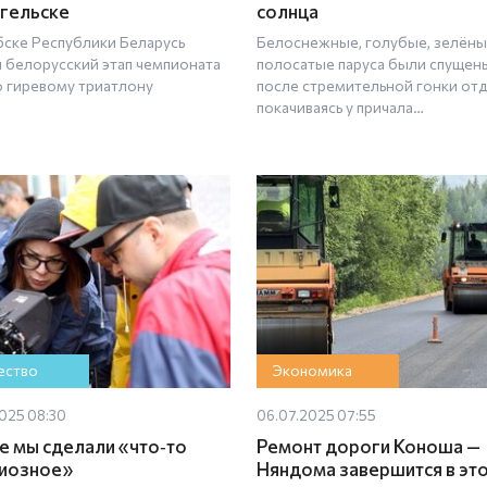
гельске
солнца
бске Республики Беларусь
Белоснежные, голубые, зелёны
 белорусский этап чемпионата
полосатые паруса были спущен
о гиревому триатлону
после стремительной гонки от
покачиваясь у причала…
ство
Экономика
025 08:30
06.07.2025 07:55
е мы сделали «что‑то
Ремонт дороги Коноша —
иозное»
Няндома завершится в эт