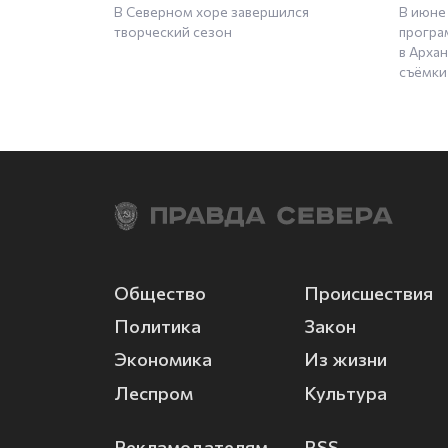
В Северном хоре завершился
В июне
творческий сезон
програ
в Арха
съёмки
Общество
Происшествия
Политика
Закон
Экономика
Из жизни
Леспром
Культура
Рекламодателям
RSS