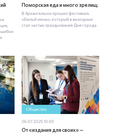
кий
Поморская еда и много зрелищ
В Архангельске прошел фестиваль
«Белый июнь», который в выходные
нок
стал частью празднования Дня города
ция,
 ошибки
и
Общество
06.07.2025 10:00
От «издания для своих» —