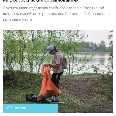
Воспитанники отделения гребного слалома Спортивной
школы олимпийского резерва им. Соколова Л.К. завоевали
призовые места
Общество