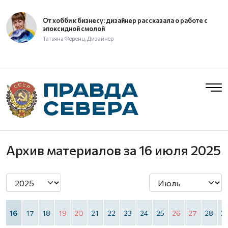
От хобби к бизнесу: дизайнер рассказала о работе с
эпоксидной смолой
Татьяна Ференц, Дизайнер
Архив материалов
за 16 июля 2025
5
16
17
18
19
20
21
22
23
24
25
26
27
28
2