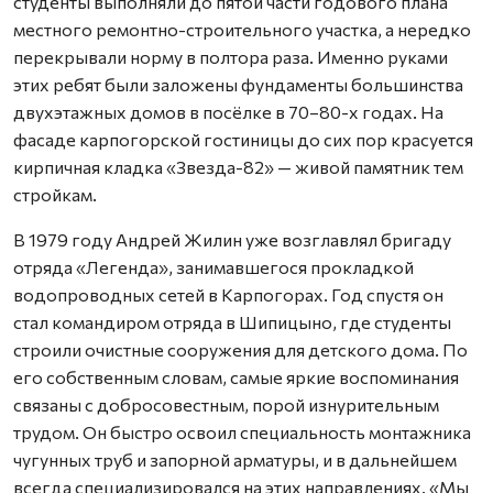
студенты выполняли до пятой части годового плана
местного ремонтно-строительного участка, а нередко
перекрывали норму в полтора раза. Именно руками
этих ребят были заложены фундаменты большинства
двухэтажных домов в посёлке в 70–80-х годах. На
фасаде карпогорской гостиницы до сих пор красуется
кирпичная кладка «Звезда-82» — живой памятник тем
стройкам.
В 1979 году Андрей Жилин уже возглавлял бригаду
отряда «Легенда», занимавшегося прокладкой
водопроводных сетей в Карпогорах. Год спустя он
стал командиром отряда в Шипицыно, где студенты
строили очистные сооружения для детского дома. По
его собственным словам, самые яркие воспоминания
связаны с добросовестным, порой изнурительным
трудом. Он быстро освоил специальность монтажника
чугунных труб и запорной арматуры, и в дальнейшем
всегда специализировался на этих направлениях. «Мы