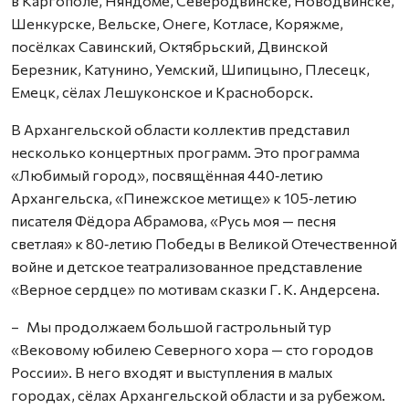
в Каргополе, Няндоме, Северодвинске, Новодвинске,
Шенкурске, Вельске, Онеге, Котласе, Коряжме,
посёлках Савинский, Октябрьский, Двинской
Березник, Катунино, Уемский, Шипицыно, Плесецк,
Емецк, сёлах Лешуконское и Красноборск.
В Архангельской области коллектив представил
несколько концертных программ. Это программа
«Любимый город», посвящённая 440‑летию
Архангельска, «Пинежское метище» к 105‑летию
писателя Фёдора Абрамова, «Русь моя — песня
светлая» к 80‑летию Победы в Великой Отечественной
войне и детское театрализованное представление
«Верное сердце» по мотивам сказки Г. К. Андерсена.
– Мы продолжаем большой гастрольный тур
«Вековому юбилею Северного хора — сто городов
России». В него входят и выступления в малых
городах, сёлах Архангельской области и за рубежом.