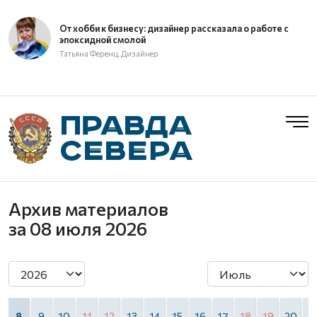
От хобби к бизнесу: дизайнер рассказала о работе с
эпоксидной смолой
Татьяна Ференц, Дизайнер
Архив материалов
за 08 июля 2026
8
9
10
11
12
13
14
15
16
17
18
19
20
2