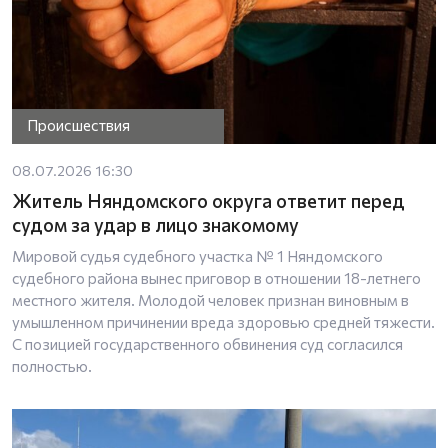
Происшествия
08.07.2026 16:30
Житель Няндомского округа ответит перед
судом за удар в лицо знакомому
Мировой судья судебного участка № 1 Няндомского
судебного района вынес приговор в отношении 18-летнего
местного жителя. Молодой человек признан виновным в
умышленном причинении вреда здоровью средней тяжести.
С позицией государственного обвинения суд согласился
полностью.