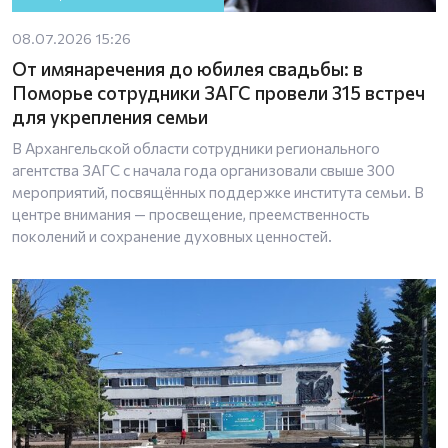
08.07.2026 15:26
От имянаречения до юбилея свадьбы: в
Поморье сотрудники ЗАГС провели 315 встреч
для укрепления семьи
В Архангельской области сотрудники регионального
агентства ЗАГС с начала года организовали свыше 300
мероприятий, посвящённых поддержке института семьи. В
центре внимания — просвещение, преемственность
поколений и сохранение духовных ценностей.