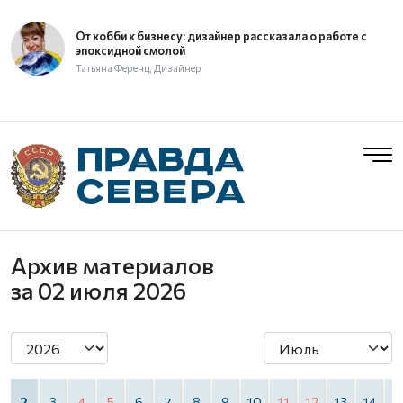
От хобби к бизнесу: дизайнер рассказала о работе с
эпоксидной смолой
Татьяна Ференц, Дизайнер
Архив материалов
за 02 июля 2026
2
3
4
5
6
7
8
9
10
11
12
13
14
1