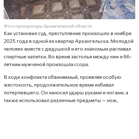
Фото прокуратуры Архангельской области
Как установил суд, преступление произошло в ноябре
2025 года в одной из квартир Архангельска. Молодой
человек вместе с дедушкой и его знакомым распивал
спиртные напитки. Во время застолья между ним и 66-
летним мужчиной произошла ссора.
В ходе конфликта обвиняемый, проявляя особую
жестокость, продолжительное время избивал
потерпевшего. Он наносил удары руками и ногами, а
также использовал различные предметы — нож,
стеклянные бутылки, банку, металлическую трубку от
пылесоса, сковороду, цветочный горшок и отвертку.
В результате потерпевшему были причинены
множественные прижизненные телесные