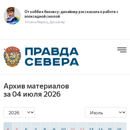
От хобби к бизнесу: дизайнер рассказала о работе с
эпоксидной смолой
Татьяна Ференц, Дизайнер
Архив материалов
за 04 июля 2026
4
5
6
7
8
9
10
11
12
13
14
15
16
1