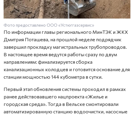
Фото предоставлено ООО «Устюггазсервис»
По информации главы регионального МинТЭК и ЖКХ
Дмитрия Поташева, на прошлой неделе подрядчик
завершил прокладку магистральных трубопроводов.
В настоящее время ведутся работы сразу по двум
направлениям: финализируется сборка
канализационных колодцев и готовится основание для
станции мощностью 144 кубометра в сутки.
Первый этап обновления системы проходил в рамках
ранее действовавшего нацпроекта «Жилье и
городская среда». Тогда в Вельске смонтировали
автоматизированную станцию водоочистки, насосные
агрегаты, а также провели капремонт резервуаров.
Сейчас водоснабжение города организовано из
подземных горизонтов по новой сети.