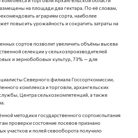
комплекса и торговли Архангельской области
азмещены на площади два гектара. По её словам,
рекомендовать аграриям сорта, наиболее
ет повысить урожайность и сократить затраты на
венных сортов позволит увеличить объёмы высева
ественной селекции у сельхозпроизводителей
овых и зернобобовых культур, 73% — для
ециалисты Северного филиала Госсорткомиссии,
енного комплекса и торговли, архангельских
лужбы, Центра сельхозкомпетенций, а также
а.
нной методики государственного сортоиспытания
огам проверки состояние посевов признано
х участков и полей севооборота получило