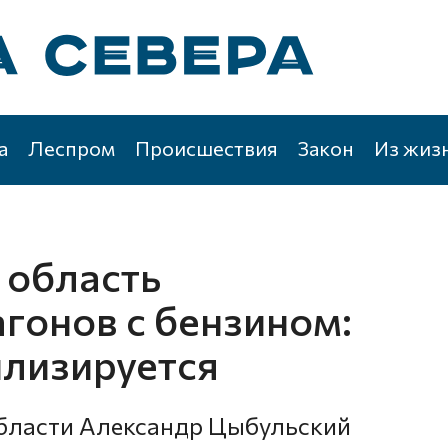
а
Леспром
Происшествия
Закон
Из жиз
 область
гонов с бензином:
илизируется
области Александр Цыбульский