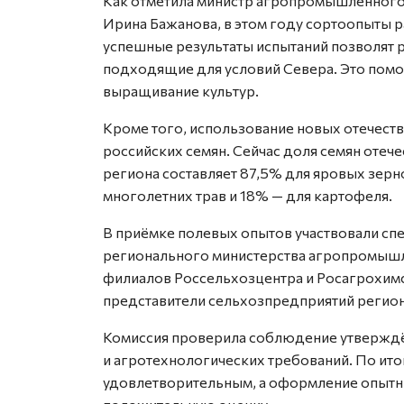
Как отметила министр агропромышленного 
Ирина Бажанова, в этом году сортоопыты р
успешные результаты испытаний позволят 
подходящие для условий Севера. Это помож
выращивание культур.
Кроме того, использование новых отечест
российских семян. Сейчас доля семян отеч
региона составляет 87,5% для яровых зерн
многолетних трав и 18% — для картофеля.
В приёмке полевых опытов участвовали сп
регионального министерства агропромышл
филиалов Россельхозцентра и Росагрохимс
представители сельхозпредприятий регион
Комиссия проверила соблюдение утверждё
и агротехнологических требований. По ит
удовлетворительным, а оформление опытны