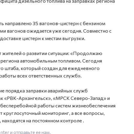
фицита дизельного топлива на заправках региона
ть направлено 35 вагонов-цистерн с бензином
ми вагонов ожидается уже сегодня. Совместно с
доставке цистерн к местам выгрузки.
 жителей о развитии ситуации: «Продолжаю
 региона автомобильным топливом. Сегодня
о штаба, который создан для ежедневного
работы всех ответственных служб».
ие порядка заправки аварийных служб
ак «РВК-Архангельск», «МРСК Северо-Запад» и
я бесперебойной работы систем жизнеобеспечения
 круглосуточный мониторинг, а все вопросы,
 находятся на постоянном контроле .
enter
и отправьте ее нам.