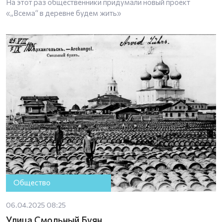
На этот раз общественники придумали новый проект
«„Всема“ в деревне будем жить»
Общество
06.04.2025 08:25
Улица Смольный Буян