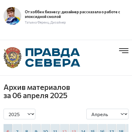
От хобби к бизнесу: дизайнер рассказала о работе с
эпоксидной смолой
Татьяна Ференц, Дизайнер
Архив материалов
за 06 апреля 2025
6
7
8
9
10
11
12
13
14
15
16
17
18
1