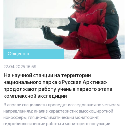
Общество
22.04.2025 16:59
На научной станции на территории
национального парка «Русская Арктика»
продолжают работу ученые первого этапа
комплексной экспедиции
В апреле специалисты проведут исследования по четырем
направлениям: анализ характеристик высокоширотной
ионосферы, гляцио-климатический мониторинг,
гидробиологические работы и мониторинг популяции