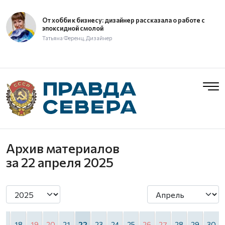
От хобби к бизнесу: дизайнер рассказала о работе с
эпоксидной смолой
Татьяна Ференц, Дизайнер
Архив материалов
за 22 апреля 2025
17
18
19
20
21
22
23
24
25
26
27
28
29
30