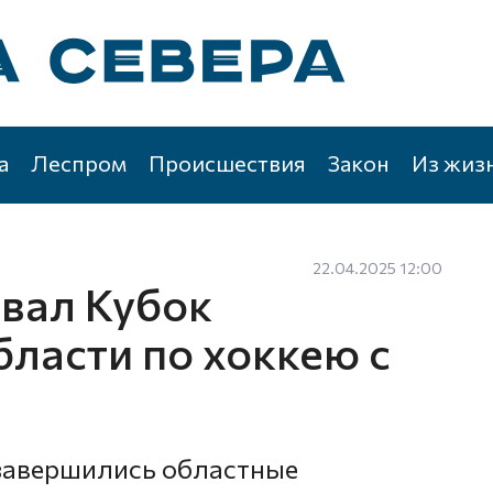
а
Леспром
Происшествия
Закон
Из жиз
22.04.2025 12:00
вал Кубок
бласти по хоккею с
 завершились областные