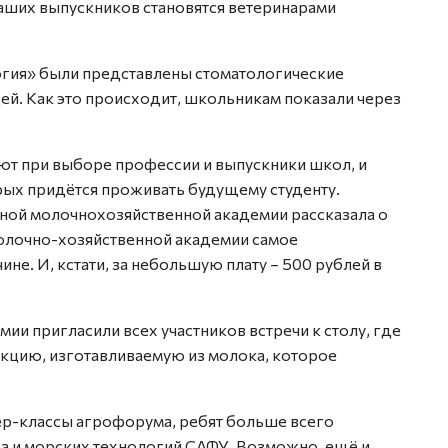
аших выпускников становятся ветеринарами
логия» были представлены стоматологические
ей. Как это происходит, школьникам показали через
ют при выборе профессии и выпускники школ, и
орых придётся проживать будущему студенту.
ной молочнохозяйственной академии рассказала о
молочно-хозяйственной академии самое
. И, кстати, за небольшую плату – 500 рублей в
ии пригласили всех участников встречи к столу, где
цию, изготавливаемую из молока, которое
ер-классы агрофорума, ребят больше всего
а и морских технологий САФУ. Возможно, ещё и