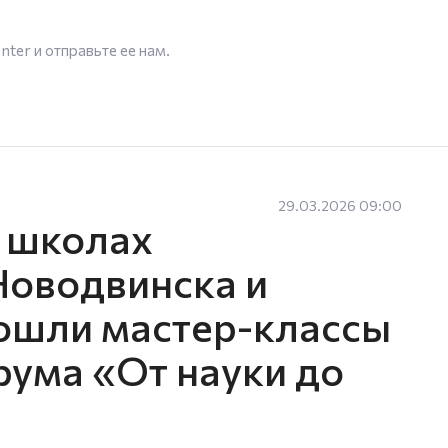
enter
и отправьте ее нам.
29.03.2026 09:00
х школах
Новодвинска и
ошли мастер-классы
рума «От науки до