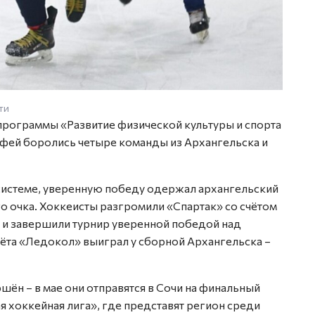
ти
программы «Развитие физической культуры и спорта
офей боролись четыре команды из Архангельска и
 системе, уверенную победу одержал архангельский
о очка. Хоккеисты разгромили «Спартак» со счётом
, и завершили турнир уверенной победой над
ачёта «Ледокол» выиграл у сборной Архангельска –
шён – в мае они отправятся в Сочи на финальный
я хоккейная лига», где представят регион среди