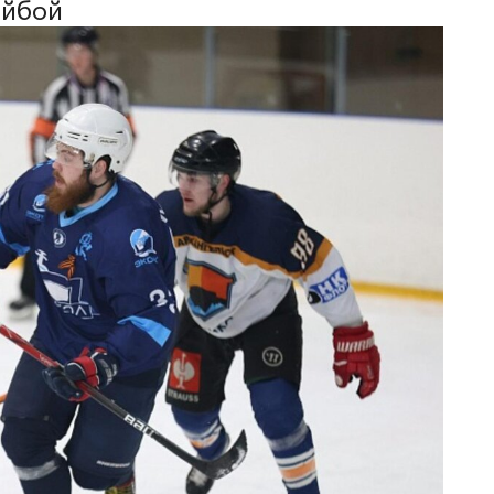
айбой