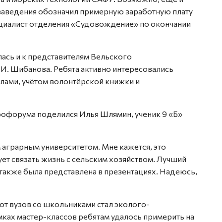
 заведения обозначил примерную заработную плату
ециалист отделения «Судовождение» по окончании
ась и к представителям Вельского
 И. Шибанова. Ребята активно интересовались
лами, учётом волонтёрской книжки и
грофорума поделился Илья Шлямин, ученик 9 «Б»
 аграрным университетом. Мне кажется, это
ует связать жизнь с сельским хозяйством. Лучший
также была представлена в презентациях. Надеюсь,
от вузов со школьниками стал эколого-
мках мастер-классов ребятам удалось примерить на