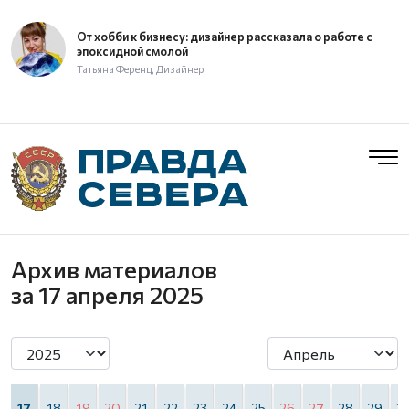
От хобби к бизнесу: дизайнер рассказала о работе с
эпоксидной смолой
Татьяна Ференц, Дизайнер
Архив материалов
за 17 апреля 2025
6
17
18
19
20
21
22
23
24
25
26
27
28
29
3