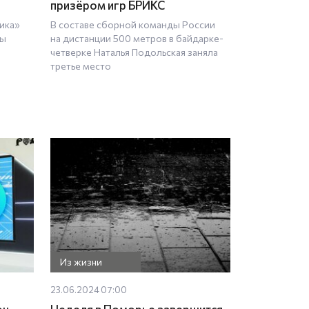
призёром игр БРИКС
ика»
В составе сборной команды России
ты
на дистанции 500 метров в байдарке-
четверке Наталья Подольская заняла
третье место
Из жизни
23.06.2024 07:00