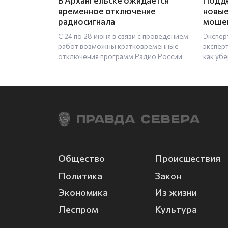
В Архангельске ожидается
Подде
временное отключение
новые
радиосигнала
моше
С 24 по 28 июня в связи с проведением
Экспер
работ возможны кратковременные
экспер
отключения программ Радио России
как уб
Общество
Происшествия
Политика
Закон
Экономика
Из жизни
Леспром
Культура