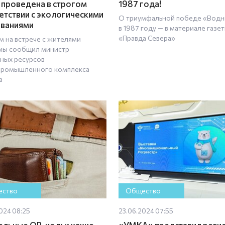
 проведена в строгом
1987 года!
етствии с экологическими
О триумфальной победе «Водн
ваниями
в 1987 году — в материале газе
«Правда Севера»
м на встрече с жителями
ы сообщил министр
ных ресурсов
промышленного комплекса
а
ство
Общество
024 08:25
23.06.2024 07:55