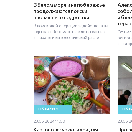
В Белом море и на побережье
Алекс
продолжаются поиски
собол
пропавшего подростка
и бли
терак
В поисковой операции задействованы
вертолет, беспилотные летательные
От име
аппараты и кинологический расчёт
регион
выздор
Общество
Обще
23.06.2024 14:00
23.06.2
Каргополь: яркие идеи для
Просв