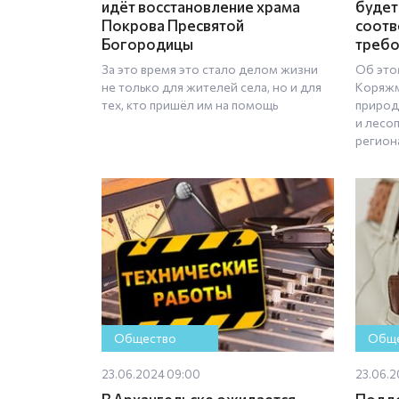
идёт восстановление храма
будет
Покрова Пресвятой
соотв
Богородицы
требо
За это время это стало делом жизни
Об это
не только для жителей села, но и для
Коряжм
тех, кто пришёл им на помощь
природ
и лесо
регион
Общество
Обще
23.06.2024 09:00
23.06.2