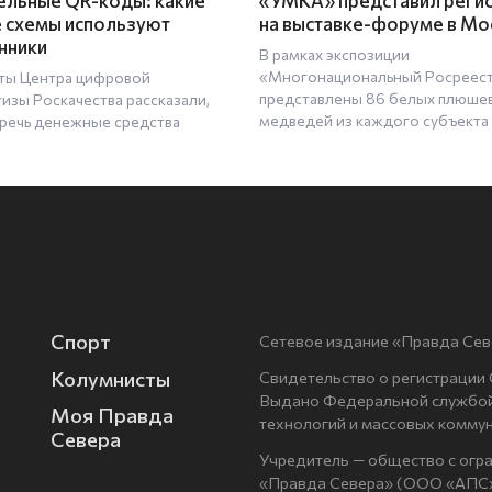
льные QR-коды: какие
«УМКА» представил реги
 схемы используют
на выставке-форуме в Мо
нники
В рамках экспозиции
«Многонациональный Росреес
ты Центра цифровой
представлены 86 белых плюше
тизы Роскачества рассказали,
медведей из каждого субъекта
еречь денежные средства
Спорт
Сетевое издание «Правда Сев
Колумнисты
Свидетельство о регистрации
Выдано Федеральной службой 
Моя Правда
технологий и массовых комму
Севера
Учредитель — общество с огр
«Правда Севера» (ООО «АПС»