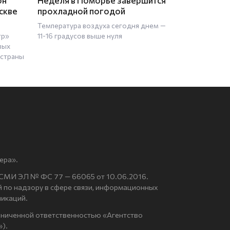
он
Неделя в Поморье завершится
скве
прохладной погодой
Температура воздуха сегодня днем —
тр»
11-16 градусов выше нуля
вых
 страны
ера».
 СМИ ЭЛ № ФС 77 — 66065 от 10.06.2016.
по надзору в сфере связи, информационных
никаций.
аниченной ответственностью «Агентство
).