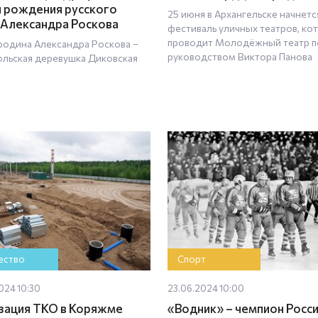
я рождения русского
25 июня в Архангельске начнетс
 Александра Роскова
фестиваль уличных театров, ко
проводит Молодёжный театр 
родина Александра Роскова –
руководством Виктора Панова
ольская деревушка Диковская
ство
Спорт
024 10:30
23.06.2024 10:00
зация ТКО в Коряжме
«Водник» – чемпион Росс