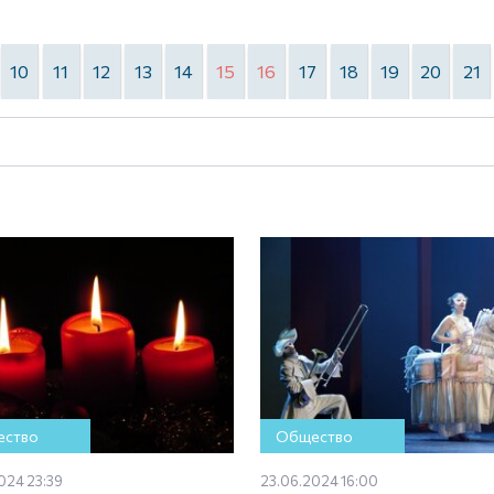
10
11
12
13
14
15
16
17
18
19
20
21
ство
Общество
024 23:39
23.06.2024 16:00