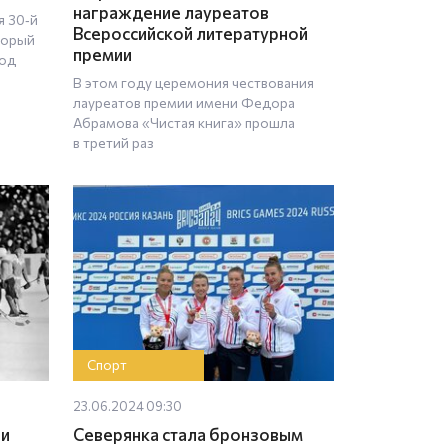
награждение лауреатов
я 30‑й
Всероссийской литературной
торый
премии
под
В этом году церемония чествования
лауреатов премии имени Федора
Абрамова «Чистая книга» прошла
в третий раз
Спорт
23.06.2024 09:30
ии
Северянка стала бронзовым