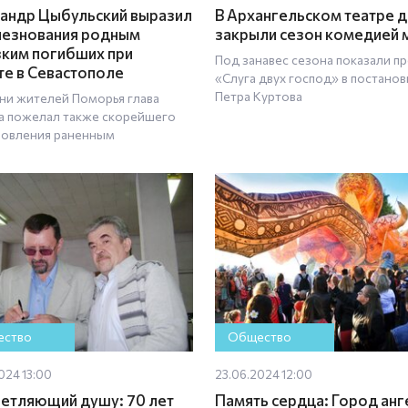
андр Цыбульский выразил
В Архангельском театре 
езнования родным
закрыли сезон комедией 
зким погибших при
Под занавес сезона показали п
те в Севастополе
«Слуга двух господ» в постанов
Петра Куртова
ни жителей Поморья глава
а пожелал также скорейшего
овления раненным
ство
Общество
024 13:00
23.06.2024 12:00
етляющий душу: 70 лет
Память сердца: Город ан