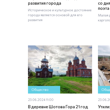
развития города
со дн
поэта
Историческое и культурное достояние
города является основой для его
Малая 
развития
каргоп
Общество
Обще
23.06.2024 11:00
23.06.2
В деревне Шотова Гора 21 год
Утили