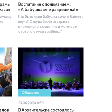
драмы
Воспитание с пониманием:
масок
«А бабушка мне разрешила!»
ремьеру
Как быть, если бабушка «очень балует»
ке
внука? Откуда берётся страсть
к коллекционированию и можно ли
от этого отучить ребёнка?
Общество
23.06.2024 11:30
гелов
В Архангельске состоялось