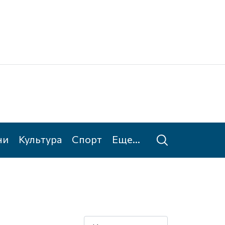
Ке
Та
ни
Культура
Спорт
Еще...