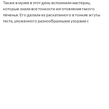
Также в музее в этот день вспомнили мастериц,
которые знали все тонкости изготовления такого
печенья. Его делали из раскатанного в тонкие жгуты
теста, уложенного разнообразными узорами с
вьющимися, петлеобразными и извилистыми линиями,
по краю три жгутика уложены по ходу солнца,
образуют как бы оправу для основного узора. Пекли
тетёрок в пору весеннего равноденствия, ко дню
сорока мучеников Севастийских.
В конце 1970‑х годов на тетёрки обратил внимание
Геннадий Петрович Дурасов, выдающийся
исследователь народного творчества и культуры
Русского Севера. Впервые он увидев тетёрок в доме
Марии Васильевны Хвалынской, каргопольской
собирательницы фольклора, и, желая узнать о них
больше, отправился в деревню Гарь Ошевенского
сельсовета, где познакомился с Александрой