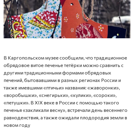
А
В Каргопольском музее сообщили, что традиционное
обрядовое витое печенье тетёрки можно сравнить с
другими традиционными формами обрядовых
печений, бытовавшими в разных регионах России и
также имевшими «птичьи» названия: «жаворонки»,
«воробышки», «снегирьки», «кулики», «сороки»,
«петушки». В XIX веке в России с помощью такого
печенья «закликали весну», встречали день весеннего
равноденствия, а также ожидали плодородия земли в
новом году