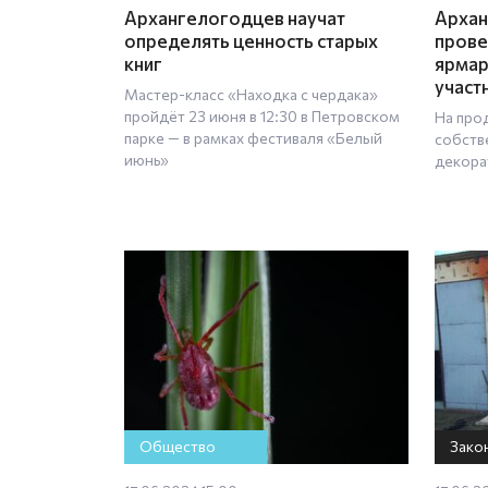
Архангелогодцев научат
Архан
определять ценность старых
прове
книг
ярмар
участ
Мастер-класс «Находка с чердака»
пройдёт 23 июня в 12:30 в Петровском
На про
парке — в рамках фестиваля «Белый
собств
июнь»
декора
Общество
Зако