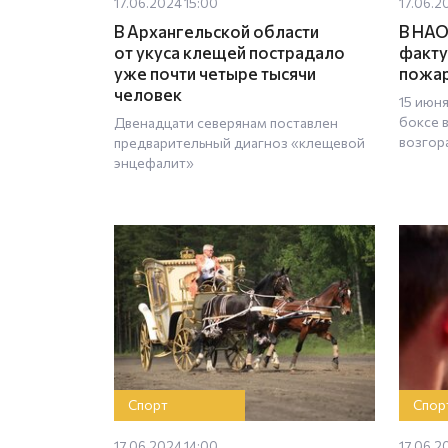
17.06.2024 15:00
17.06.2
В Архангельской области
В НАО
от укуса клещей пострадало
факту
уже почти четыре тысячи
пожа
человек
15 июн
боксе 
Двенадцати северянам поставлен
возгор
предварительный диагноз «клещевой
энцефалит»
Спорт
Спор
17.06.2024 14:00
17.06.2