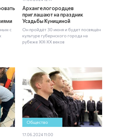
ровать
Архангелогородцев
приглашают на праздник
ниями
Усадьбы Кунициной
тным с
Он пройдёт 30 июня и будет посвящён
х
культуре губернского города на
рубеже XIX-XX веков
Общество
17.06.2024 11:00