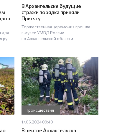
В Архангельске будущие
ем
стражи порядка приняли
дзор
Присягу
Торжественная церемония прошла
и для
в музее УМВД России
игру
по Архангельской области
Происшествия
17.06.2024 09:40
а»
В центре Архангельска