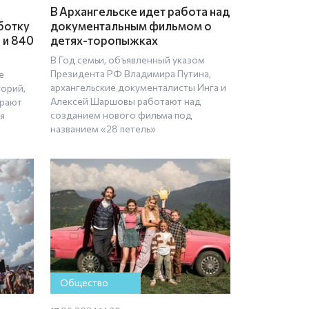
В Архангельске идет работа над
ботку
документальным фильмом о
 и 840
детях-торопыжках
В Год семьи, объявленный указом
Президента РФ Владимира Путина,
е
архангельские документалисты Инга и
торий,
Алексей Шаршовы работают над
ирают
созданием нового фильма под
я
названием «28 петель»
Общество