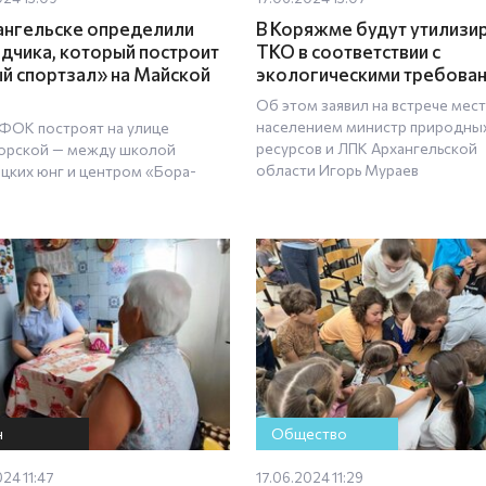
ангельске определили
В Коряжме будут утилизи
дчика, который построит
ТКО в соответствии с
й спортзал» на Майской
экологическими требова
Об этом заявил на встрече мес
населением министр природны
ФОК построят на улице
ресурсов и ЛПК Архангельской
орской — между школой
области Игорь Мураев
цких юнг и центром «Бора-
н
Общество
024 11:47
17.06.2024 11:29