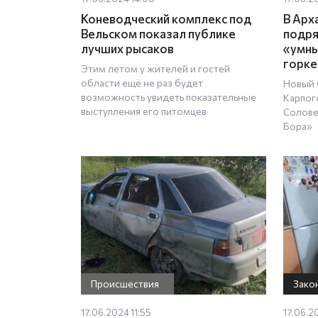
Коневодческий комплекс под
В Арх
Вельском показал публике
подря
лучших рысаков
«умны
горке
Этим летом у жителей и гостей
области ещё не раз будет
Новый 
возможность увидеть показательные
Карпог
выступления его питомцев
Солове
Бора»
Происшествия
Зако
17.06.2024 11:55
17.06.2