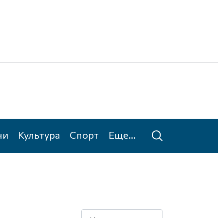
Ке
Та
ни
Культура
Спорт
Еще...