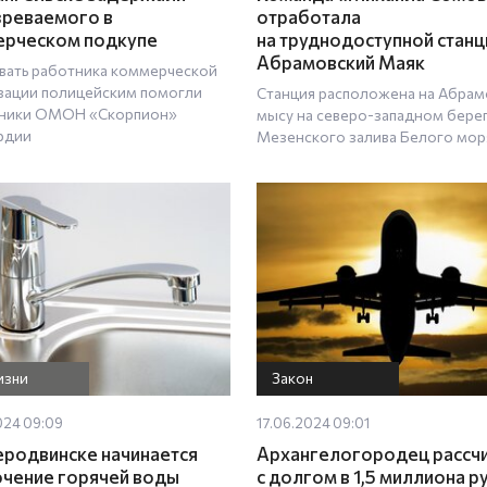
реваемого в
отработала
рческом подкупе
на труднодоступной станц
Абрамовский Маяк
вать работника коммерческой
зации полицейским помогли
Станция расположена на Абра
ники ОМОН «Скорпион»
мысу на северо-западном бере
рдии
Мезенского залива Белого мор
изни
Закон
024 09:09
17.06.2024 09:01
еродвинске начинается
Архангелогородец рассч
чение горячей воды
с долгом в 1,5 миллиона р