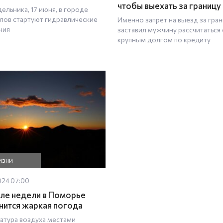
чтобы выехать за границу
ельника, 17 июня, в городе
лов стартуют гидравлические
Именно запрет на выезд за гра
ния
заставил мужчину рассчитаться 
крупным долгом по кредиту
изни
024 07:00
але недели в Поморье
нится жаркая погода
атура воздуха местами