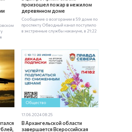
произошел пожар в нежилом
ии
деревянном доме
Сообщение о возгорании в 59 доме по
проспекту Обводный канал поступило
мовском
в экстренные службы накануне, в 21:22
гу
я
Общество
17.06.2024 08:25
итался
В Архангельской области
ублей,
завершается Всероссийская