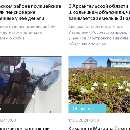
ьском районе полицейские
В Архангельской области
ли пенсионерке
школьникам объяснили, ч
енные у нее деньги
занимается земельный на
нное отделение полиции 26-
Специалисты регионального
 местная жительница с
Управления Росреестра провел
нием о краже
учеников Заостровской школы 
«Охраняем землю»
н
Общество
024 10:08
17.06.2024 10:00
ангельске задержали
Команда «Михаила Сомов