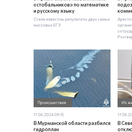
«стобальников» по математике
подоз
и русскому языку
комме
Стали известны результаты двух самых
Аресто
массовых ЕГЭ
органи
сотруд
Росгва
Происшествия
Из ж
17.06.2024 09:15
17.06.2
В Мурманской области разбился
В Сев
гидроплан
отклю