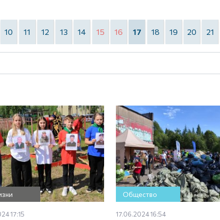
10
11
12
13
14
15
16
17
18
19
20
21
изни
Общество
024 17:15
17.06.2024 16:54