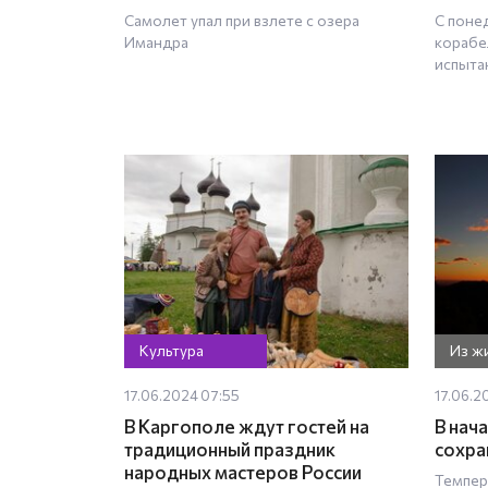
Самолет упал при взлете с озера
С понед
Имандра
корабе
испыта
Культура
Из ж
17.06.2024 07:55
17.06.2
В Каргополе ждут гостей на
В нач
традиционный праздник
сохра
народных мастеров России
Темпер