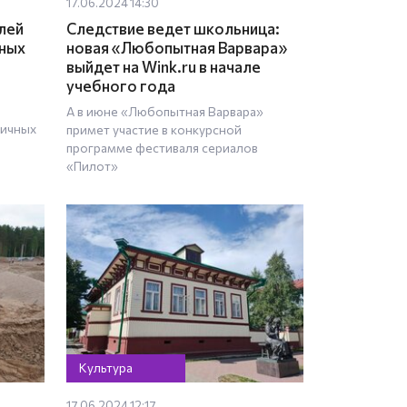
17.06.2024 14:30
лей
Следствие ведет школьница:
чных
новая «Любопытная Варвара»
выйдет на Wink.ru в начале
учебного года
А в июне «Любопытная Варвара»
личных
примет участие в конкурсной
программе фестиваля сериалов
«Пилот»
Культура
17.06.2024 12:17