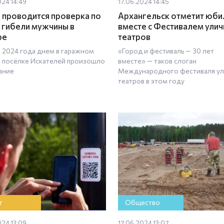
024 14:49
17.06.2024 14:45
 проводится проверка по
Архангельск отметит юби
 гибели мужчины в
вместе с Фестивалем ули
ре
театров
я 2024 года днем в гаражном
«Город и фестиваль — 30 лет
в посёлке Искателей произошло
вместе» — таков слоган
ание
Международного фестиваля у
театров в этом году
т
Общество
024 13:09
17.06.2024 13:07