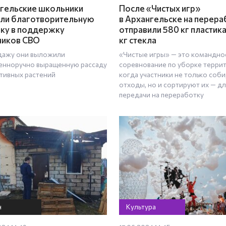
гельские школьники
После «Чистых игр»
ли благотворительную
в Архангельске на перера
ку в поддержку
отправили 580 кг пластика
ников СВО
кг стекла
дажу они выложили
«Чистые игры» — это командно
енноручно выращенную рассаду
соревнование по уборке терри
тивных растений
когда участники не только соб
отходы, но и сортируют их — дл
передачи на переработку
н
Культура