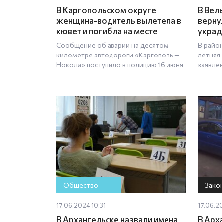
В Каргопольском округе
В Вел
женщина-водитель вылетела в
верну
кювет и погибла на месте
украд
Сообщение об аварии на десятом
В райо
километре автодороги «Каргополь —
летняя
Нокола» поступило в полицию 16 июня
заявле
Общество
Зако
17.06.2024 10:31
17.06.2
В Архангельске назвали имена
В Арх